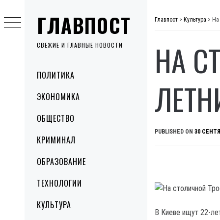
Skip
ГЛАВПОСТ
to
Главпост
>
Культура
>
На
content
НА С
СВЕЖИЕ И ГЛАВНЫЕ НОВОСТИ
Primary
ПОЛИТИКА
Menu
ЛЕТН
ЭКОНОМИКА
ОБЩЕСТВО
PUBLISHED ON
30 СЕНТЯ
КРИМИНАЛ
ОБРАЗОВАНИЕ
ТЕХНОЛОГИИ
КУЛЬТУРА
В Киеве ищут 22-ле