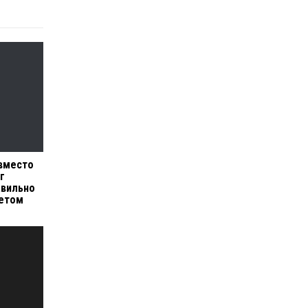
 вместо
г
авильно
летом