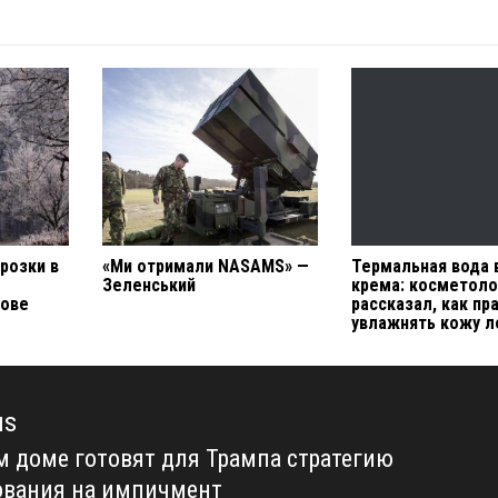
розки в
«Ми отримали NASAMS» —
Термальная вода
Зеленський
крема: косметоло
ове
рассказал, как пр
увлажнять кожу 
us
м доме готовят для Трампа стратегию
us
ования на импичмент