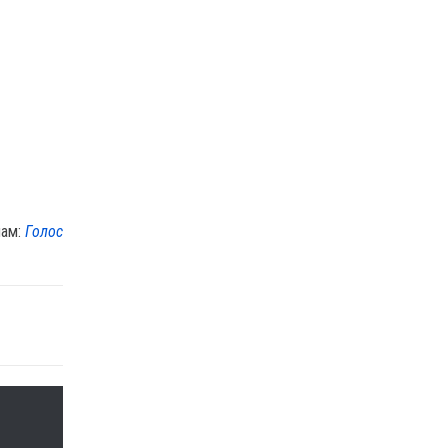
лам:
Голос