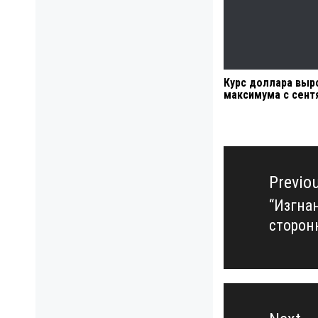
Курс доллара выр
максимума с сент
Навигация
по
Previo
записям
“Изгна
Previo
сторон
post: