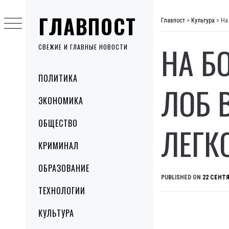
Skip
ГЛАВПОСТ
to
Главпост
>
Культура
>
На
content
НА Б
СВЕЖИЕ И ГЛАВНЫЕ НОВОСТИ
Primary
ПОЛИТИКА
Menu
ЛОБ 
ЭКОНОМИКА
ОБЩЕСТВО
ЛЕГК
КРИМИНАЛ
ОБРАЗОВАНИЕ
PUBLISHED ON
22 СЕНТЯ
ТЕХНОЛОГИИ
КУЛЬТУРА