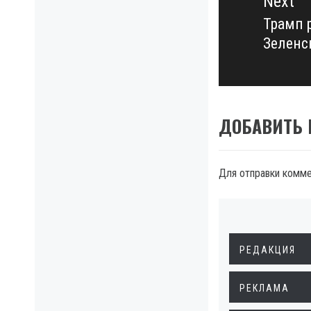
Next
Трамп р
Next
Зеленс
post:
ДОБАВИТЬ
Для отправки комм
РЕДАКЦИЯ
РЕКЛАМА