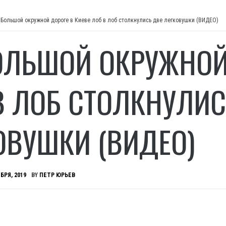
 Большой окружной дороге в Киеве лоб в лоб столкнулись две легковушки (ВИДЕО)
ОЛЬШОЙ ОКРУЖНОЙ 
В ЛОБ СТОЛКНУЛИС
ОВУШКИ (ВИДЕО)
БРЯ, 2019
BY
ПЕТР ЮРЬЕВ