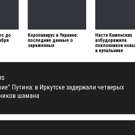
ос до
Коронавирус в Украине:
Настя Каменских
ября
последние данные о
взбудоражила
зараженных
поклонников нов
в купальнике
us
ние” Путина: в Иркутске задержали четверых
us
ников шамана