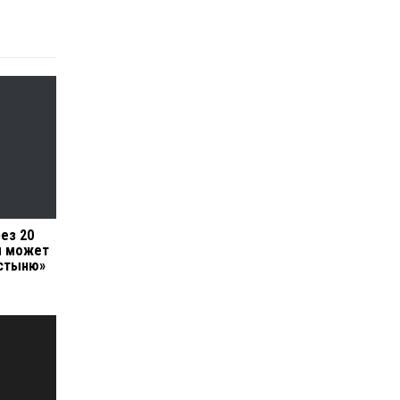
ез 20
ы может
устыню»