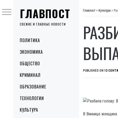
Skip
ГЛАВПОСТ
to
Главпост
>
Культура
>
Ра
content
РАЗБ
СВЕЖИЕ И ГЛАВНЫЕ НОВОСТИ
Primary
ПОЛИТИКА
Menu
ВЫПА
ЭКОНОМИКА
ОБЩЕСТВО
PUBLISHED ON
13 СЕНТЯ
КРИМИНАЛ
ОБРАЗОВАНИЕ
ТЕХНОЛОГИИ
КУЛЬТУРА
В Виннице женщина 