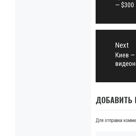
— $300
post:
Next
Киев —
Next
видео
post:
ДОБАВИТЬ
Для отправки комм