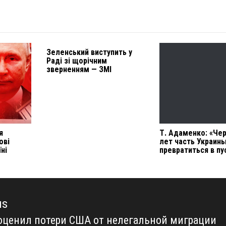
Зеленський виступить у
Раді зі щорічним
зверненням — ЗМІ
я
Т. Адаменко: «Чер
ові
лет часть Украин
ні
превратиться в п
us
оценил потери США от нелегальной миграции
us