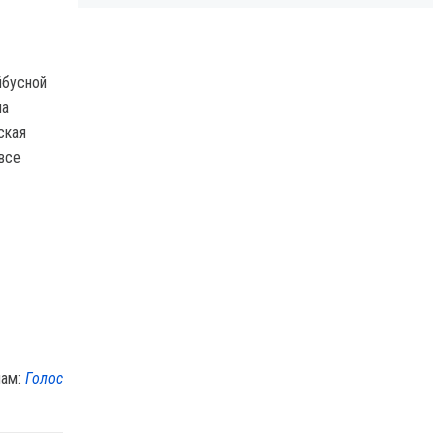
йбусной
на
ская
все
лам:
Голос