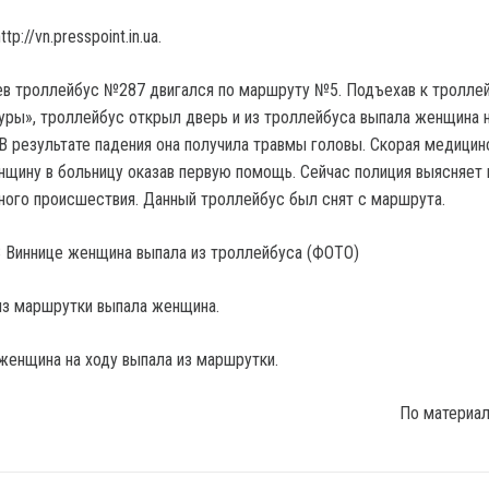
p://vn.presspoint.in.ua.
в троллейбус №287 двигался по маршруту №5. Подъехав к тролле
уры», троллейбус открыл дверь и из троллейбуса выпала женщина 
 В результате падения она получила травмы головы. Скорая медицин
щину в больницу оказав первую помощь. Сейчас полиция выясняет 
ного происшествия. Данный троллейбус был снят с маршрута.
из маршрутки выпала женщина.
женщина на ходу выпала из маршрутки.
По материа