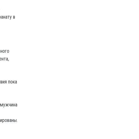
е
анату в
ьного
ента,
вия пока
 мужчина
зированы.