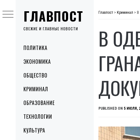
Skip
ГЛАВПОСТ
to
Главпост
>
Криминал
>
В
content
В ОД
СВЕЖИЕ И ГЛАВНЫЕ НОВОСТИ
Primary
ПОЛИТИКА
Menu
ГРАН
ЭКОНОМИКА
ОБЩЕСТВО
ДОКУ
КРИМИНАЛ
ОБРАЗОВАНИЕ
PUBLISHED ON
5 ИЮЛЯ, 
ТЕХНОЛОГИИ
КУЛЬТУРА