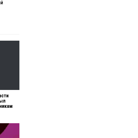
ИЙ
асти
рыл
тникам