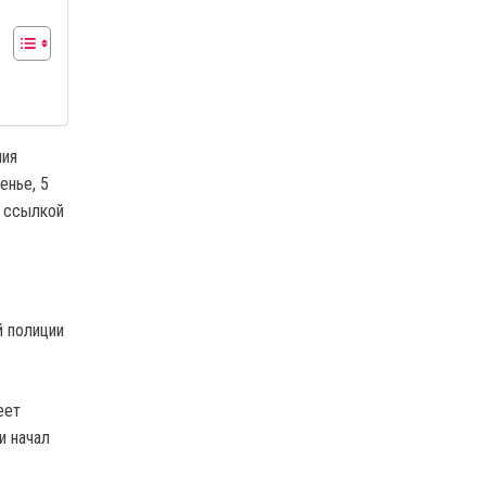
ния
енье, 5
 ссылкой
й полиции
еет
и начал