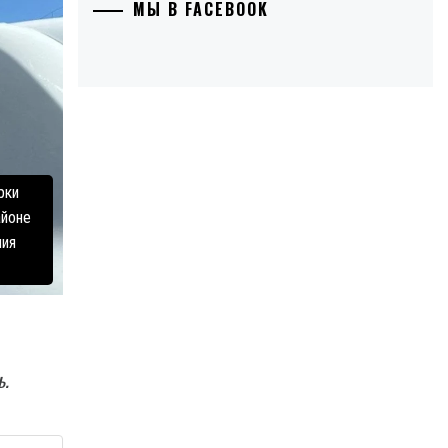
МЫ В FACEBOOK
рки
айоне
ния
ь.