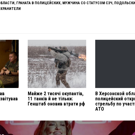
ОБЛАСТИ
,
ГРАНАТА В ПОЛИЦЕЙСКИХ
,
МУЖЧИНА СО СТАТУСОМ СЗЧ
,
ПОДОЛЬСК
ОХРАНИТЕЛИ
ав
Майже 2 тисячі окупантів,
В Херсонской обл
звітував
11 танків й не тільки:
полицейский отк
Генштаб оновив втрати рф
стрельбу по учас
АТО