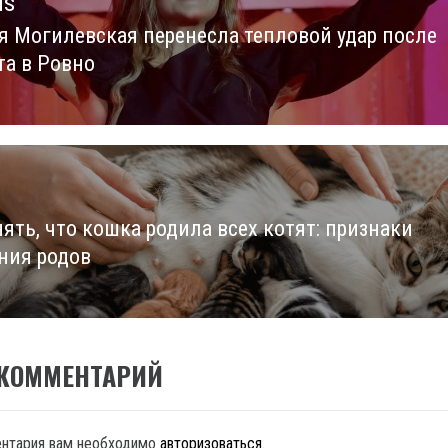
us
я Могилевская перенесла тепловой удар после
us
та в Ровно
ять, что кошка родила всех котят: признаки
ния родов
 КОММЕНТАРИЙ
ентария вам необходимо
авторизоваться
.