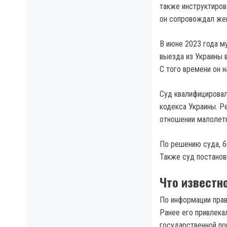
также инструктирова
он сопровождал жен
В июне 2023 года м
выезда из Украины 
С того времени он 
Суд квалифицировал 
кодекса Украины. Р
отношении малолетн
По решению суда, б
Также суд постанов
Что известн
По информации прав
Ранее его привлекал
государственной по