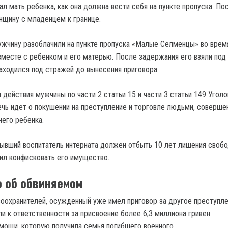
л мать ребенка, как она должна вести себя на пункте пропуска. По
щину с младенцем к границе.
ужчину разоблачили на пункте пропуска «Малые Селменцы» во врем
вместе с ребенком и его матерью. После задержания его взяли под
находился под стражей до вынесения приговора.
действия мужчины по части 2 статьи 15 и части 3 статьи 149 Уголо
ечь идет о покушении на преступление и торговле людьми, соверше
его ребенка.
ывший воспитатель интерната должен отбыть 10 лет лишения свобо
ил конфисковать его имущество.
о об обвиняемом
оохранителей, осужденный уже имел приговор за другое преступле
и к ответственности за присвоение более 6,3 миллиона гривен
мощи, которую получила семья погибшего военного.