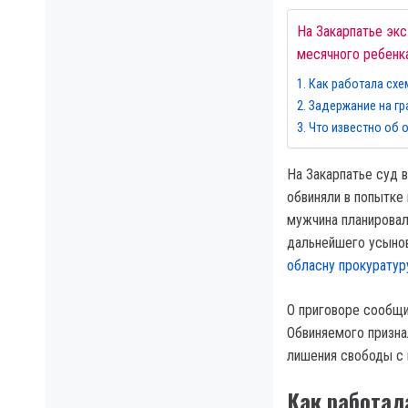
На Закарпатье экс
месячного ребенк
Как работала схе
Задержание на гр
Что известно об
На Закарпатье суд 
обвиняли в попытке
мужчина планировал
дальнейшего усынов
обласну прокуратур
О приговоре сообщи
Обвиняемого призна
лишения свободы с
Как работал