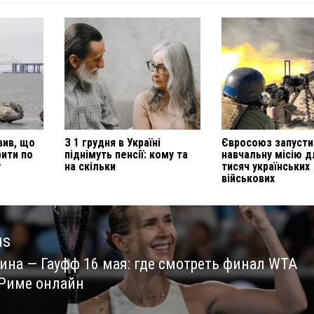
вив, що
З 1 грудня в Україні
Євросоюз запусти
рити по
піднімуть пенсії: кому та
навчальну місію д
у
на скільки
тисяч українських
військових
us
ина — Гауфф 16 мая: где смотреть финал WTA
us
 Риме онлайн