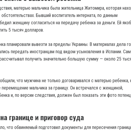
ствия, матерью мальчика была жительница Житомира, которая нахо
обстоятельствах. Бывший воспитатель интерната, по данным
убедил женщину согласиться на передачу ребенка за деньги. Ей яко
ить 5 тысяч долларов.
ка планировали вывезти за пределы Украины. В материалах дела го
ались передать иностранцам под видом усыновления в Испании. Сам
рассчитывал получить значительно большую сумму — около 25 тыс
общили, что мужчина не только договаривался с матерью ребенка, 
 перемещение мальчика за границу. Он встречался с женщиной,
енка и, по версии следствия, должен был показать эти фото потен
на границе и приговор суда
ло, что обвиняемый подготовил документы для пересечения границы