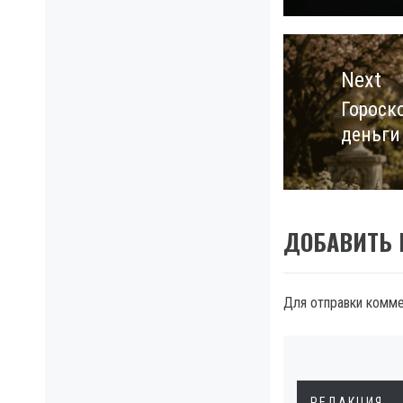
Next
Гороско
Next
деньги
post:
ДОБАВИТЬ
Для отправки комм
РЕДАКЦИЯ