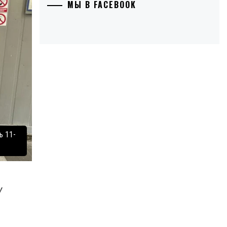
МЫ В FACEBOOK
ь 11-
у