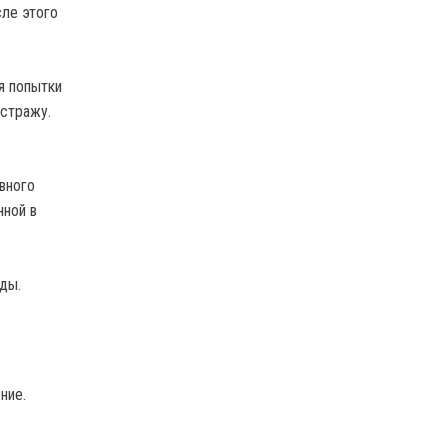
сле этого
я попытки
 стражу.
вного
нной в
ды.
ние.