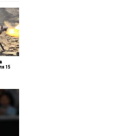
в
ля 15