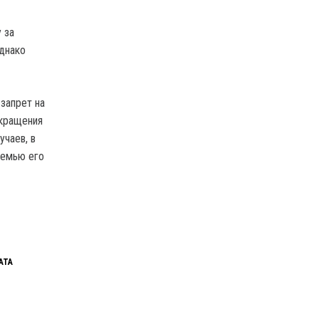
 за
однако
запрет на
екращения
чаев, в
семью его
АТА