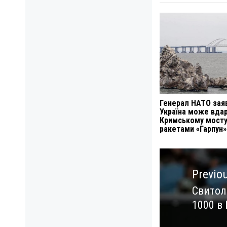
Генерал НАТО зая
Україна може вда
Кримському мост
ракетами «Гарпун»
Навигация
по
Previo
записям
Свитол
Previo
1000 в
post: