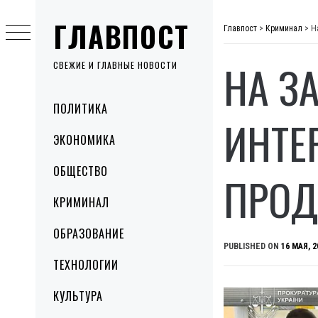
Skip
ГЛАВПОСТ
to
Главпост
>
Криминал
>
Н
content
НА З
СВЕЖИЕ И ГЛАВНЫЕ НОВОСТИ
Primary
ПОЛИТИКА
Menu
ИНТЕ
ЭКОНОМИКА
ОБЩЕСТВО
ПРОД
КРИМИНАЛ
ОБРАЗОВАНИЕ
PUBLISHED ON
16 МАЯ, 2
ТЕХНОЛОГИИ
КУЛЬТУРА