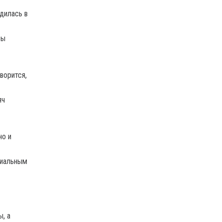
дилась в
бы
ворится,
яч
но и
циальным
, а