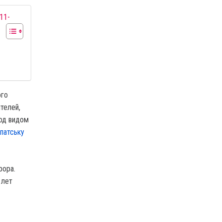
11-
ого
телей,
под видом
патську
рора.
 лет