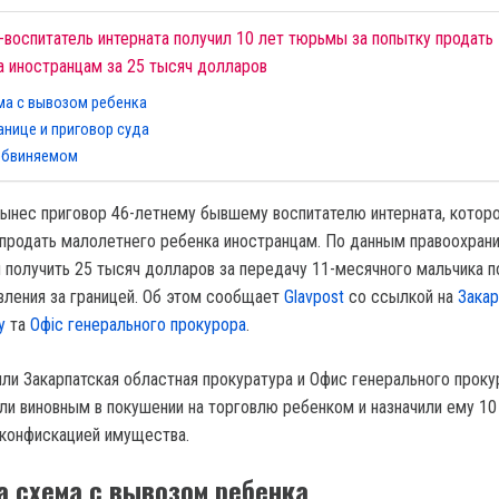
-воспитатель интерната получил 10 лет тюрьмы за попытку продать 
а иностранцам за 25 тысяч долларов
ма с вывозом ребенка
анице и приговор суда
 обвиняемом
вынес приговор 46-летнему бывшему воспитателю интерната, котор
 продать малолетнего ребенка иностранцам. По данным правоохрани
 получить 25 тысяч долларов за передачу 11-месячного мальчика 
ления за границей. Об этом сообщает
Glavpost
со ссылкой на
Закар
у
та
Офіс генерального прокурора
.
ли Закарпатская областная прокуратура и Офис генерального проку
ли виновным в покушении на торговлю ребенком и назначили ему 10
 конфискацией имущества.
а схема с вывозом ребенка