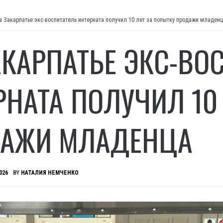
а Закарпатье экс-воспитатель интерната получил 10 лет за попытку продажи младен
АКАРПАТЬЕ ЭКС-ВО
РНАТА ПОЛУЧИЛ 10
АЖИ МЛАДЕНЦА
026
BY
НАТАЛИЯ НЕМЧЕНКО