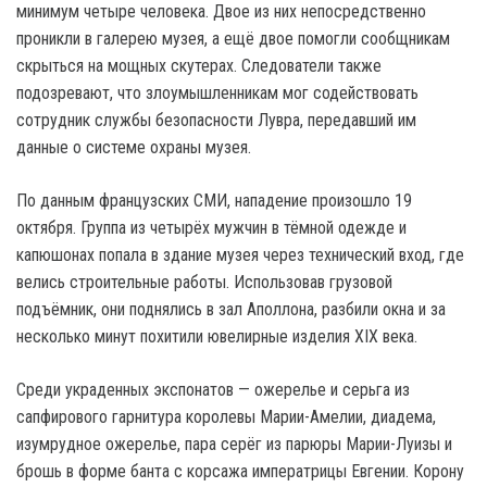
минимум четыре человека. Двое из них непосредственно
проникли в галерею музея, а ещё двое помогли сообщникам
скрыться на мощных скутерах. Следователи также
подозревают, что злоумышленникам мог содействовать
сотрудник службы безопасности Лувра, передавший им
данные о системе охраны музея.
По данным французских СМИ, нападение произошло 19
октября. Группа из четырёх мужчин в тёмной одежде и
капюшонах попала в здание музея через технический вход, где
велись строительные работы. Использовав грузовой
подъёмник, они поднялись в зал Аполлона, разбили окна и за
несколько минут похитили ювелирные изделия XIX века.
Среди украденных экспонатов — ожерелье и серьга из
сапфирового гарнитура королевы Марии-Амелии, диадема,
изумрудное ожерелье, пара серёг из парюры Марии-Луизы и
брошь в форме банта с корсажа императрицы Евгении. Корону