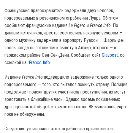
Французские правоохранители задержали двух человек,
подозреваемых в резонансном ограблении Лувра. Об этом
сообщают французские издания
Le Figaro
и
France Info
. По
данным источников, аресты состоялись накануне вечером —
одного мужчину задержали в аэропорту Руасси — Шарль-де-
Голль, когда он готовился к вылету в Алжир, второго — в
парижском районе Сен-Сен-Дени. Сообщает сайт
Glavpost,
со
ссылкой на
France Info
.
Издание
France Info
подтвердило задержание только одного
подозреваемого — того, кто пытался покинуть страну. Полиция
продолжает поиски других участников преступления, их могут
арестовать в ближайшие часы. Однако восемь похищенных
драгоценностей общей стоимостью около 88 миллионов евро
пока не обнаружены.
Следствие установило, что к ограблению причастны как