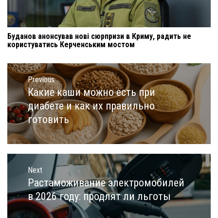
Буданов анонсував нові сюрпризи в Криму, радить не
користуватись Керченським мостом
Навигация
по
Previous
записям
Какие каши можно есть при
Previous
post:
диабете и как их правильно
готовить
Next
Растаможивание электромобилей
Next
post:
в 2026 году: продлят ли льготы