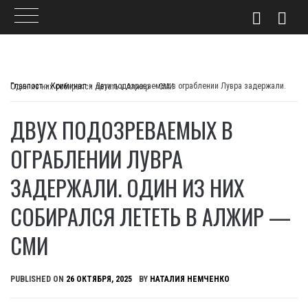
Skip
to
Главпост
>
Криминал
>
Двух подозреваемых в ограблении Лувра задержали. Один из них собирался лететь в Алжир — СМИ
content
ДВУХ ПОДОЗРЕВАЕМЫХ В
ОГРАБЛЕНИИ ЛУВРА
ЗАДЕРЖАЛИ. ОДИН ИЗ НИХ
СОБИРАЛСЯ ЛЕТЕТЬ В АЛЖИР —
СМИ
PUBLISHED ON
26 ОКТЯБРЯ, 2025
BY
НАТАЛИЯ НЕМЧЕНКО