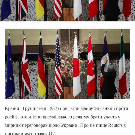
Країни "Групи семи" (G7) пов'язали майбутні санкції проти
росії з готовністю кремлівського режиму брати участь у
мирних переговорах щодо України. Про це пише Reuters з
посиланням на заяву G7.