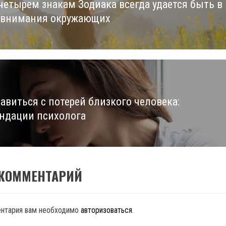
четырем знакам Зодиака всегда удается быть в
us
 внимания окружающих
равиться с потерей близкого человека:
ндации психолога
 КОММЕНТАРИЙ
ентария вам необходимо
авторизоваться
.