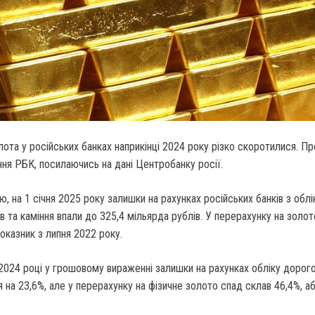
лота у російських банках наприкінці 2024 року різко скоротилися.
Пр
ня РБК, посилаючись на дані Центробанку росії.
ю, на 1 січня 2025 року залишки на рахунках російських банків з облі
в та каміння впали до 325,4 мільярда рублів. У перерахунку на золот
оказник з липня 2022 року.
2024 році у грошовому вираженні залишки на рахунках обліку дорого
 на 23,6%, але у перерахунку на фізичне золото спад склав 46,4%, а