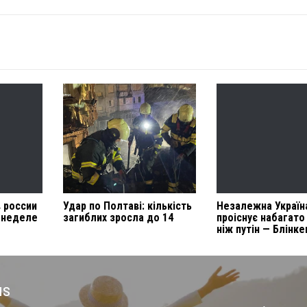
 россии
Удар по Полтаві: кількість
Незалежна Україн
й неделе
загиблих зросла до 14
проіснує набагато
ніж путін — Блінке
us