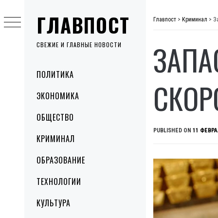
Skip
ГЛАВПОСТ
to
Главпост
>
Криминал
>
З
content
ЗАПАС
СВЕЖИЕ И ГЛАВНЫЕ НОВОСТИ
Primary
ПОЛИТИКА
Menu
СКОР
ЭКОНОМИКА
ОБЩЕСТВО
PUBLISHED ON
11 ФЕВРА
КРИМИНАЛ
ОБРАЗОВАНИЕ
ТЕХНОЛОГИИ
КУЛЬТУРА