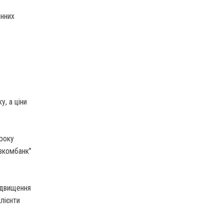
інних
у, а ціни
 року
овкомбанк"
ідвищення
лієнти