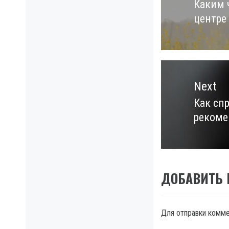
Каким 
Previo
центре
post:
Next
Как сп
Next
рекоме
post:
ДОБАВИТЬ
Для отправки комм