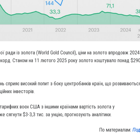
ої ради із золота (World Gold Council), ціни на золото впродовж 2024
екорд. Станом на 11 лютого 2025 року золото коштувало понад $290
ь сприяє високий попит з боку центробанків країн, що розвиваються
ційних інвесторів.
тарифних воєн США з іншими країнами вартість золота у
е сягнути $3-3,3 тис. за унцію, прогнозують аналітики.
По материалам:
Под