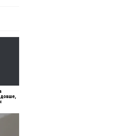
а
 довше,
н