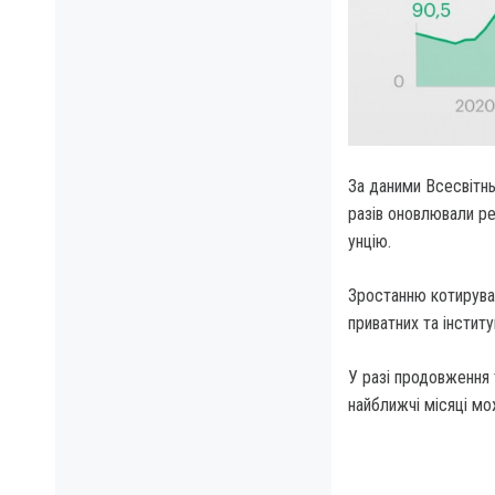
За даними Всесвітнь
разів оновлювали р
унцію.
Зростанню котируван
приватних та інститу
У разі продовження 
найближчі місяці мож