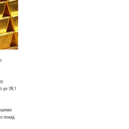
о
ку
о це 38,1
цінних
бо понад