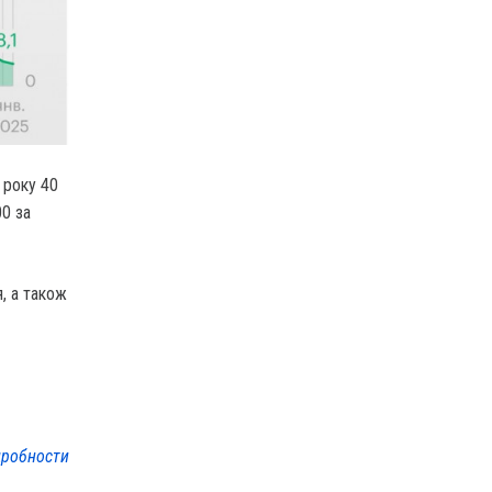
 року 40
0 за
, а також
робности