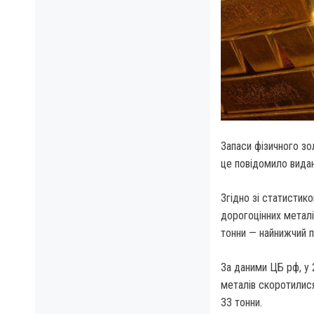
Запаси фізичного зо
це повідомило видан
Згідно зі статистико
дорогоцінних металі
тонни — найнижчий п
За даними ЦБ рф, у 
металів скоротилися
33 тонни.