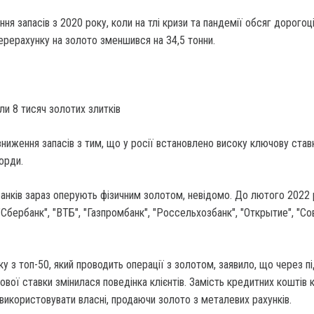
ня запасів з 2020 року, коли на тлі кризи та пандемії обсяг дорогоц
перерахунку на золото зменшився на 34,5 тонни.
ли 8 тисяч золотих злитків
зниження запасів з тим, що у росії встановлено високу ключову ставк
орди.
банків зараз оперують фізичним золотом, невідомо. До лютого 2022
"Сбербанк", "ВТБ", "Газпромбанк", "Россельхозбанк", "Открытие", "С
 з топ-50, який проводить операції з золотом, заявило, що через п
ої ставки змінилася поведінка клієнтів. Замість кредитних коштів к
икористовувати власні, продаючи золото з металевих рахунків.