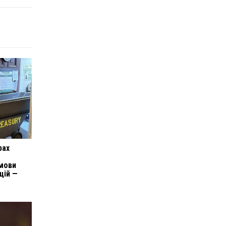
рах
дмови
цій —