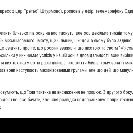
пресофіцер Третьої Штурмової, розповів у ефірі телемарафону Єдин
упанти близько пів року на нас тиснуть, але ось декілька тижнів тому
и механізованого накату, ще більший, ніж цей, в якому було задіяно
 Це свідчить про те, що росіяни вважали, що піхотою та своїм "мʼясо
скільки у них немає успіхів у нашій зоні відповідальності, вони виріш
ля них техніка у сотні разів цінніша, ніж життя бійців, тому вони її м
раз вони наступають механізованими групами, але що цей, що минул
розуміють, що їхня тактика на виснаження не працює. З другого боку,
відок і всі все бачать, але їхня розвідка недопрацьовує попри технічн
р.