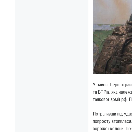
У районі Першотравн
та БТРів, яка належа
танкової армії рф.
Потрапивши під удар
попросту втопилася.
ворожої колони. Піх