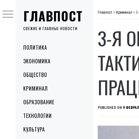
Skip
ГЛАВПОСТ
to
Главпост
>
Криминал
>
3
content
3-Я 
СВЕЖИЕ И ГЛАВНЫЕ НОВОСТИ
Primary
ПОЛИТИКА
Menu
ТАКТ
ЭКОНОМИКА
ОБЩЕСТВО
ПРА
КРИМИНАЛ
ОБРАЗОВАНИЕ
PUBLISHED ON
9 ФЕВРАЛ
ТЕХНОЛОГИИ
КУЛЬТУРА