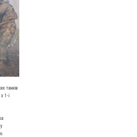
их танків
 з 1-ї
ка
ху
ю.