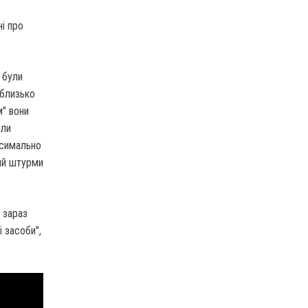
і про
 були
 близько
м" вони
или
аксимально
ий штурми
 зараз
і засоби",