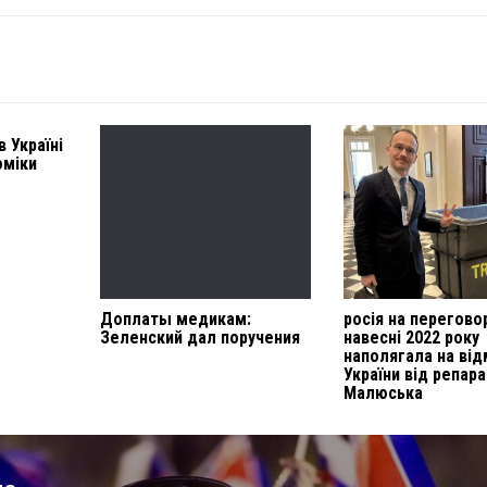
 Україні
оміки
​​Доплаты медикам:
росія на перегово
Зеленский дал поручения
навесні 2022 року
наполягала на ві
України від репара
Малюська