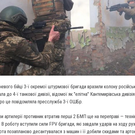
евого бійці 3-ї окремої штурмової бригади вразили колону російськ
ла до 4-ї танкової дивізії, відомої як "елітна" Кантемирівська дивізія
 Про це повідомляла пресслужба 3-ї ОШБр.
и артилерії противник втратив перші 2 БМП ще на переправі — техні
 В роботу вступили сили FPV бригади, які завдали ударів на ходу ру
ота позапланово десантувалася з машин і її добили скидами та арто