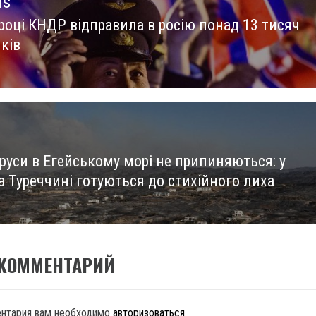
us
 році КНДР відправила в росію понад 13 тисяч
us
ків
руси в Егейському морі не припиняються: у
та Туреччині готуються до стихійного лиха
 КОММЕНТАРИЙ
ентария вам необходимо
авторизоваться
.