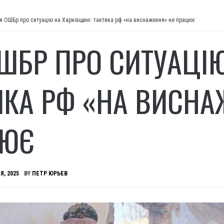
-я ОШБр про ситуацію на Харківщині: тактика рф «на виснаження» не працює
ОШБР ПРО СИТУАЦІЮ
ИКА РФ «НА ВИСНА
ЦЮЄ
Я, 2025
BY
ПЕТР ЮРЬЕВ