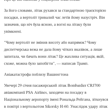
За його словами, літак рухався за стандартною траєкторією
посадки, а вертоліт тривалий час летів йому назустріч. Він
зазначив, що ніч була ясною, а вогні на літаку були
увімкнені.
"Чому вертоліт не змінив висоту або напрямок? Чому
диспетчерська вежа не дала йому чітких вказівок, а лише
запитала, чи бачать вони літак? Це жахлива ситуація, якій,
схоже, можна було запобігти", — написав Трамп.
Авіакатастрофа поблизу Вашингтона
Увечері 29 січня пасажирський літак Bombardier CRJ700
авіакомпанії PSA Airlines, заходячи на посадку в
Національному аеропорту імені Рональда Рейгана, зіткнувся
в повітрі з вертольотом Sikorsky H-60. Унаслідок удару літак