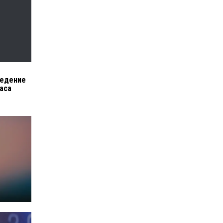
ведение
аса