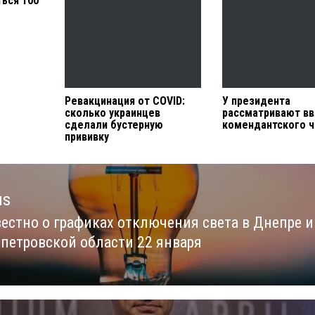
ться 100
Ревакцинация от COVID:
У президента
сколько украинцев
рассматривают в
сделали бустерную
комендантского ч
прививку
us
вестно о графиках отключения света в Днепре и
us
петровской области 22 января