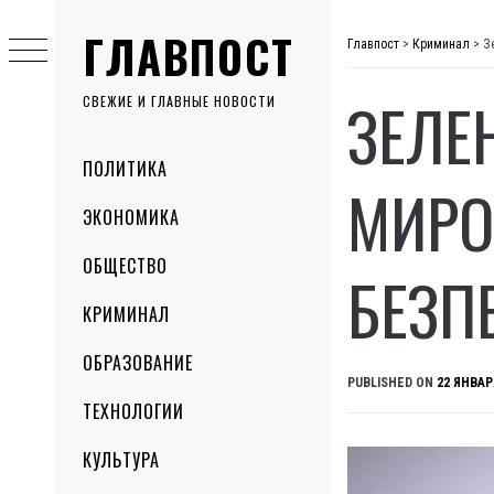
Skip
ГЛАВПОСТ
to
Главпост
>
Криминал
>
З
content
ЗЕЛЕ
СВЕЖИЕ И ГЛАВНЫЕ НОВОСТИ
Primary
ПОЛИТИКА
Menu
МИРО
ЭКОНОМИКА
ОБЩЕСТВО
БЕЗП
КРИМИНАЛ
ОБРАЗОВАНИЕ
PUBLISHED ON
22 ЯНВАР
ТЕХНОЛОГИИ
КУЛЬТУРА