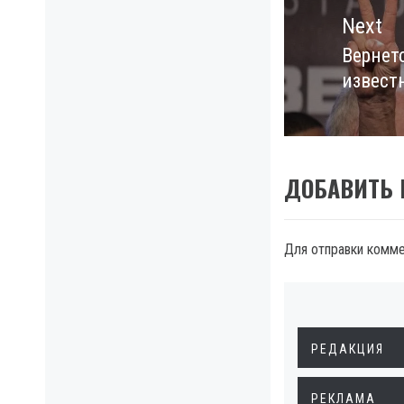
Next
Вернет
Next
извест
post:
ДОБАВИТЬ
Для отправки комм
РЕДАКЦИЯ
РЕКЛАМА