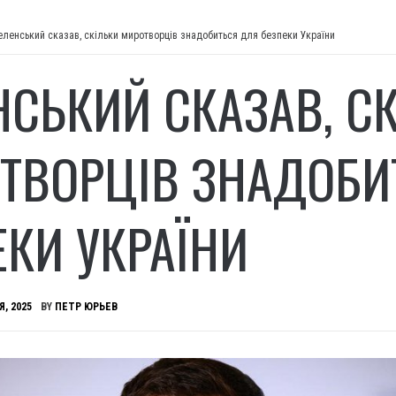
еленський сказав, скільки миротворців знадобиться для безпеки України
НСЬКИЙ СКАЗАВ, С
ТВОРЦІВ ЗНАДОБИ
ЕКИ УКРАЇНИ
Я, 2025
BY
ПЕТР ЮРЬЕВ