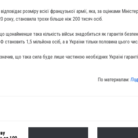
відповідає розміру всієї французької армії, яка, за оцінками Міністе
0 року, становила трохи більше ніж 200 тисяч осіб.
що щонайменше така кількість військ знадобиться як гарантія безпе
Ф становить 1,5 мільйона осіб, а в України тільки половина цього чис
начив, що така сила буде лише частиною необхідних Україні гарант
По материалам:
Под
ову