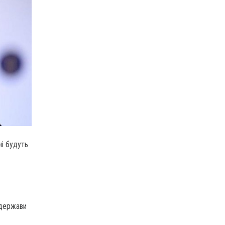
ні будуть
а держави