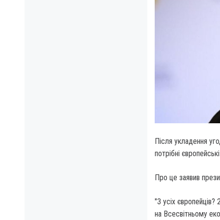
Після укладення уго
потрібні європейськ
Про це заявив през
"З усіх європейців? 
на Всесвітньому еко