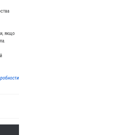
рства
ки, якщо
ла.
ій
робности