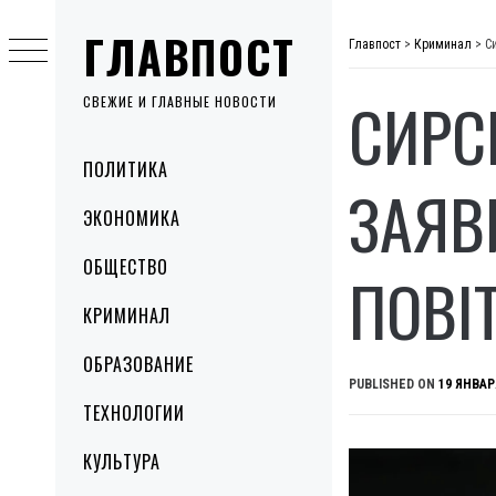
Skip
ГЛАВПОСТ
to
Главпост
>
Криминал
>
С
content
СИРС
СВЕЖИЕ И ГЛАВНЫЕ НОВОСТИ
Primary
ПОЛИТИКА
Menu
ЗАЯВ
ЭКОНОМИКА
ОБЩЕСТВО
ПОВІ
КРИМИНАЛ
ОБРАЗОВАНИЕ
PUBLISHED ON
19 ЯНВАР
ТЕХНОЛОГИИ
КУЛЬТУРА