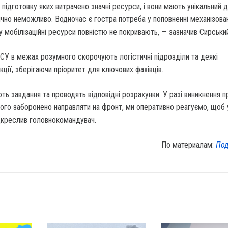
 підготовку яких витрачено значні ресурси, і вони мають унікальний д
ично неможливо. Водночас є гостра потреба у поповненні механізова
ку мобілізаційні ресурси повністю не покривають, — зазначив Сирськи
ЗСУ в межах розумного скорочують логістичні підрозділи та деякі
кції, зберігаючи пріоритет для ключових фахівців.
ть завдання та проводять відповідні розрахунки. У разі виникнення п
ого заборонено направляти на фронт, ми оперативно реагуємо, щоб 
ідкреслив головнокомандувач.
По материалам:
Под