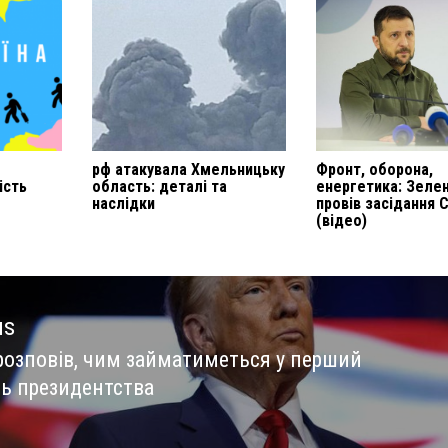
рф атакувала Хмельницьку
Фронт, оборона,
ість
область: деталі та
енергетика: Зеле
наслідки
провів засідання 
(відео)
us
розповів, чим займатиметься у перший
us
ь президентства