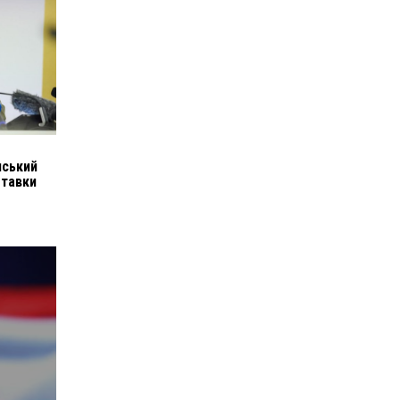
нський
Ставки