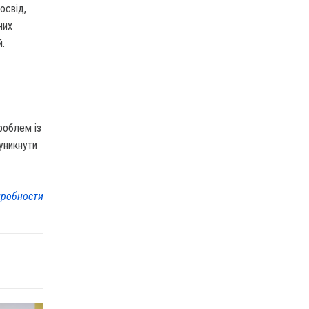
освід,
них
й.
роблем із
уникнути
робности