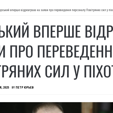
ирський вперше відреагував на заяви про переведення персоналу Повітряних сил у піх
ЬКИЙ ВПЕРШЕ ВІДР
И ПРО ПЕРЕВЕДЕН
ТРЯНИХ СИЛ У ПІХО
Я, 2025
BY
ПЕТР ЮРЬЕВ