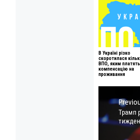
В Україні різко
скоротилася кільк
ВПО, яким платять
компенсацію на
проживання
Навигация
по
Previo
записям
Трамп 
Previo
тижден
post: