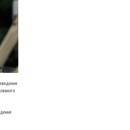
реведення
кованого
едення