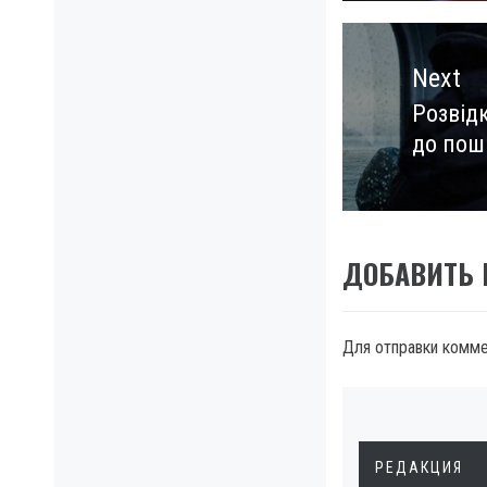
Next
Розвід
Next
до пош
post:
ДОБАВИТЬ
Для отправки комм
РЕДАКЦИЯ