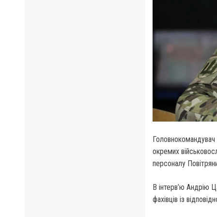
Головнокомандувач 
окремих військовосл
персоналу Повітряни
В інтерв’ю Андрію Ц
фахівців із відповід