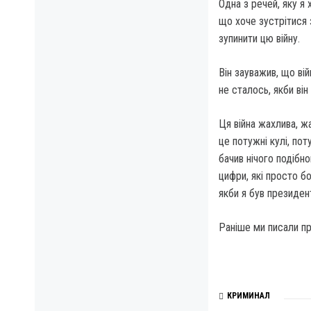
Одна з речей, яку я 
що хоче зустрітися
зупинити цю війну.
Він зауважив, що ві
не сталось, якби ві
Ця війна жахлива, жа
це потужні кулі, пот
бачив нічого подібн
цифри, які просто бо
якби я був президент
Раніше ми писали пр
КРИМИНАЛ