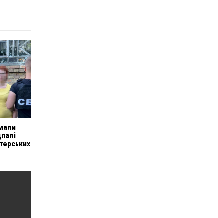
имали
дпалі
нтерських