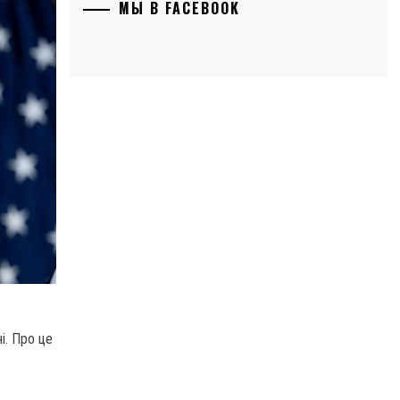
МЫ В FACEBOOK
і. Про це