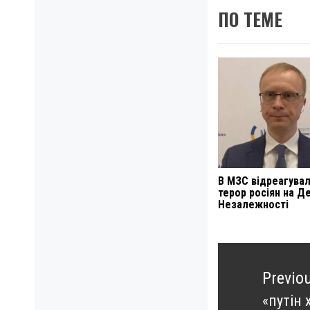
ПО ТЕМЕ
В МЗС відреагувал
терор росіян на Д
Незалежності
Навигация
по
Previo
записям
«путін 
Previo