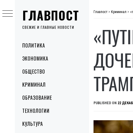
Skip
ГЛАВПОСТ
to
Главпост
>
Криминал
>
«
content
«ПУТ
СВЕЖИЕ И ГЛАВНЫЕ НОВОСТИ
Primary
ПОЛИТИКА
Menu
ДОЧЕ
ЭКОНОМИКА
ОБЩЕСТВО
ТРАМ
КРИМИНАЛ
ОБРАЗОВАНИЕ
PUBLISHED ON
22 ДЕКАБ
ТЕХНОЛОГИИ
КУЛЬТУРА