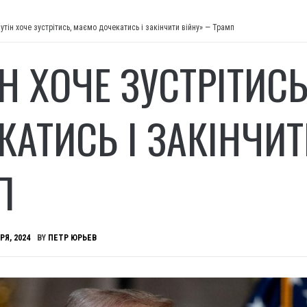
путін хоче зустрітись, маємо дочекатись і закінчити війну» — Трамп
ІН ХОЧЕ ЗУСТРІТИС
КАТИСЬ І ЗАКІНЧИ
П
РЯ, 2024
BY
ПЕТР ЮРЬЕВ