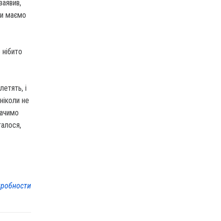
заявив,
ми маємо
 нібито
летять, і
ніколи не
бачимо
талося,
робности