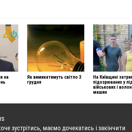
и на
Як вимикатимуть світло 3
На Київщині затр
ень
грудня
підозрюваних у пі
військових і воло
машин
us
хоче зустрітись, маємо дочекатись і закінчити
us