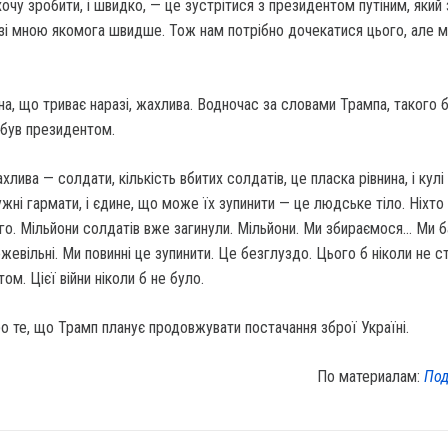
хочу зробити, і швидко, — це зустрітися з президентом путіним, який 
 зі мною якомога швидше. Тож нам потрібно дочекатися цього, але 
йна, що триває наразі, жахлива. Водночас за словами Трампа, такого б
н був президентом.
хлива — солдати, кількість вбитих солдатів, це пласка рівнина, і кулі 
ужні гармати, і єдине, що може їх зупинити — це людське тіло. Ніхто 
ого. Мільйони солдатів вже загинули. Мільйони. Ми збираємося… Ми 
жевільні. Ми повинні це зупинити. Це безглуздо. Цього б ніколи не с
ом. Цієї війни ніколи б не було.
о те, що Трамп планує продовжувати постачання зброї Україні.
По материалам:
Под