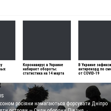
зу
Коронавирус в Украине
В Украине зафикс
вых
набирает обороты:
антирекорд по см
статистика на 14 марта
от COVID-19
us
рсоном росіяни намагаються форсувати Дніпро
us
няти острови — Сили оборони Півдня