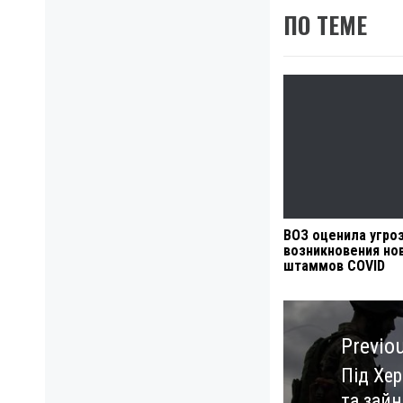
ПО ТЕМЕ
ВОЗ оценила угро
возникновения но
штаммов COVID
Навигация
по
Previo
записям
Під Хе
Previo
та зай