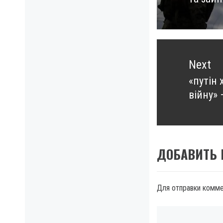
post:
Next
«путін 
Next
війну»
post:
ДОБАВИТЬ
Для отправки комм