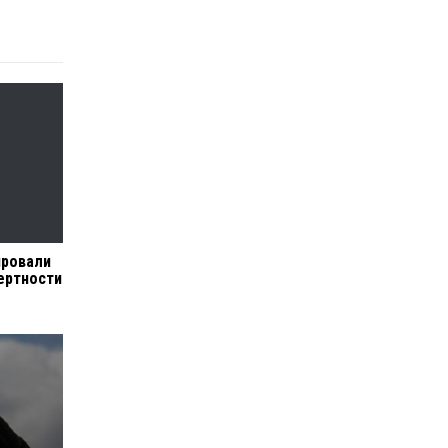
ировали
ертности