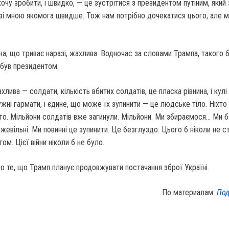
хочу зробити, і швидко, — це зустрітися з президентом путіним, який 
 зі мною якомога швидше. Тож нам потрібно дочекатися цього, але 
йна, що триває наразі, жахлива. Водночас за словами Трампа, такого б
н був президентом.
хлива — солдати, кількість вбитих солдатів, це пласка рівнина, і кулі 
ужні гармати, і єдине, що може їх зупинити — це людське тіло. Ніхто 
ого. Мільйони солдатів вже загинули. Мільйони. Ми збираємося… Ми 
жевільні. Ми повинні це зупинити. Це безглуздо. Цього б ніколи не с
ом. Цієї війни ніколи б не було.
о те, що Трамп планує продовжувати постачання зброї Україні.
По материалам:
Под