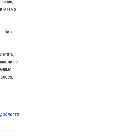
заявив,
ми маємо
 нібито
летять, і
ніколи не
бачимо
талося,
робности