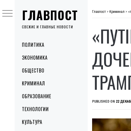
Skip
ГЛАВПОСТ
to
Главпост
>
Криминал
>
«
content
«ПУТ
СВЕЖИЕ И ГЛАВНЫЕ НОВОСТИ
Primary
ПОЛИТИКА
Menu
ДОЧЕ
ЭКОНОМИКА
ОБЩЕСТВО
ТРАМ
КРИМИНАЛ
ОБРАЗОВАНИЕ
PUBLISHED ON
22 ДЕКАБ
ТЕХНОЛОГИИ
КУЛЬТУРА