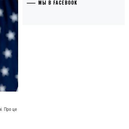
МЫ В FACEBOOK
і. Про це