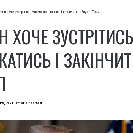
путін хоче зустрітись, маємо дочекатись і закінчити війну» — Трамп
ІН ХОЧЕ ЗУСТРІТИС
КАТИСЬ І ЗАКІНЧИ
П
РЯ, 2024
BY
ПЕТР ЮРЬЕВ