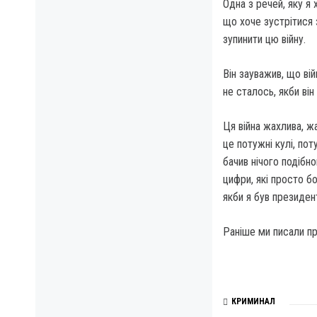
Одна з речей, яку я 
що хоче зустрітися
зупинити цю війну.
Він зауважив, що ві
не сталось, якби ві
Ця війна жахлива, жа
це потужні кулі, пот
бачив нічого подібн
цифри, які просто бо
якби я був президент
Раніше ми писали пр
КРИМИНАЛ