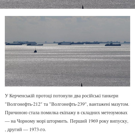
У Керченській протоці потонули два російські танкери
"Волгонефть-212" та "Волгонефть-239", вантажені мазутом.
Причиною стала помилка екіпажу в складних метеоумовах
— на Чорному морі штормить. Перший 1969 року випуску,
, другий — 1973-го.