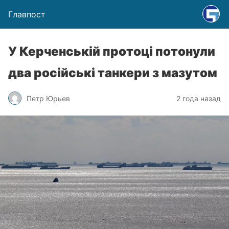
Главпост
У Керченській протоці потонули
два російські танкери з мазутом
Петр Юрьев
2 года назад