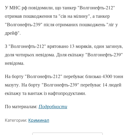
У МНС рф повідомили, що танкер "Волгонефть-212"
отримав пошкодження та "сів на мілину", а танкер
"Волгонефть-239" після отриманих пошкоджень "ліг у
дрейф".
З "Волгонефть-212" врятовано 13 моряків, один загинув,
доля чотирьох невідома. Доля екіпажу "Волгонефть-239"
невідома.
На борту "Волгонефть-212" перебуває близько 4300 тонн
мазуту. На борту "Волгонефть-239" перебуває 14 людей
екіпажу та вантаж із нафтопродуктами.
По материалам:
Подробности
Категории:
Криминал