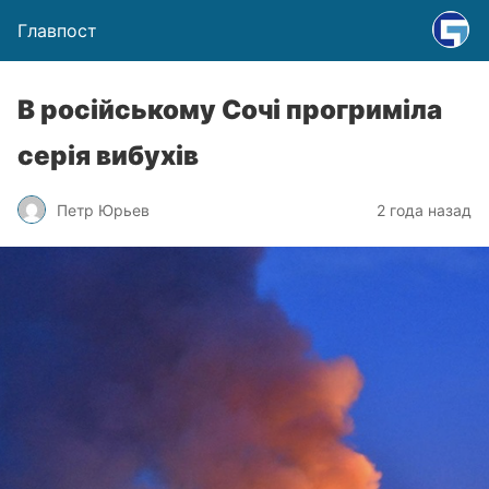
Главпост
В російському Сочі прогриміла
серія вибухів
Петр Юрьев
2 года назад