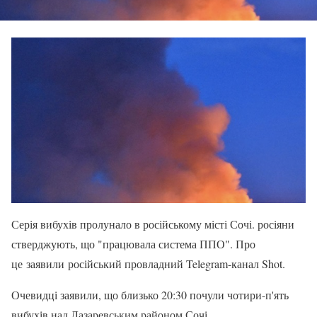
Серія вибухів пролунало в російському місті Сочі. росіяни
стверджують, що "працювала система ППО". Про
це заявили російський провладний Telegram-канал Shot.
Очевидці заявили, що близько 20:30 почули чотири-п'ять
вибухів над Лазаревським районом Сочі.