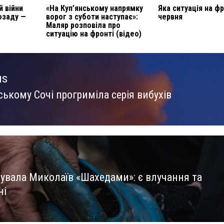
й війни
«На Куп’янському напрямку
Яка ситуація на фр
озаду —
ворог з суботи наступає»:
червня
Маляр розповіла про
ситуацію на фронті (відео)
us
ському Сочі прогриміла серія вибухів
us
кувала Миколаїв «Шахедами»: є влучання та
ні