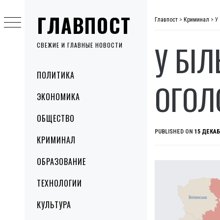
Skip
ГЛАВПОСТ
to
Главпост
>
Криминал
>
У
content
У БІ
СВЕЖИЕ И ГЛАВНЫЕ НОВОСТИ
Primary
ПОЛИТИКА
Menu
ОГОЛ
ЭКОНОМИКА
ОБЩЕСТВО
PUBLISHED ON
15 ДЕКАБ
КРИМИНАЛ
ОБРАЗОВАНИЕ
ТЕХНОЛОГИИ
КУЛЬТУРА