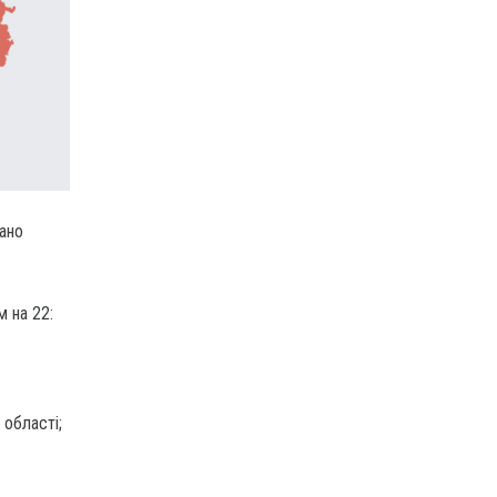
вано
м на 22:
 області;