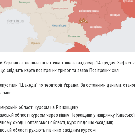
й України оголошена повітряна тривога надвечір 14 грудня. Зафіксо
це свідчить карта повітряних тривог та заява Повітряних сил.
запустили "Шахеди" по території України. За останніми даними, стано
ались:
мирській області курсом на Рівненщину ;
авській області курсом через північ Черкащини у напрямку Київської
нічному сході Полтавської області, курс південно-західний;
івській області рухають північно-західним курсом;