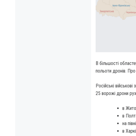
В більшості областе
польоти дронів.
Про 
Російські військові 
25 ворожі дрони рух
в Жито
в Полт
на пів
в Харк