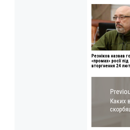
Резніков назвав г
«промах» росії під
вторгнення 24 лю
Навигация
по
Previo
записям
Каких 
Previo
скорбя
post: