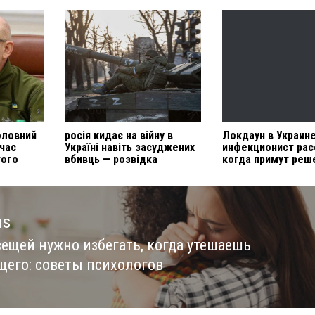
оловний
росія кидає на війну в
Локдаун в Украине
 час
Україні навіть засуджених
инфекционист рас
того
вбивць — розвідка
когда примут реш
us
вещей нужно избегать, когда утешаешь
us
щего: советы психологов