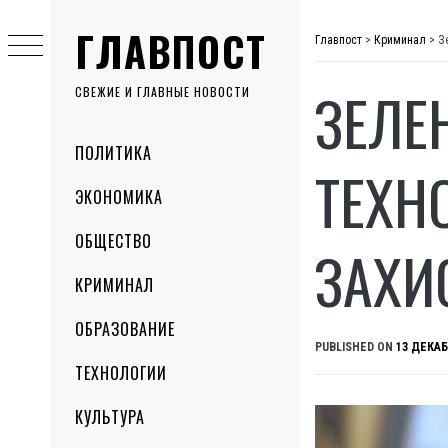
Skip
ГЛАВПОСТ
to
Главпост
>
Криминал
>
З
content
ЗЕЛЕ
СВЕЖИЕ И ГЛАВНЫЕ НОВОСТИ
Primary
ПОЛИТИКА
Menu
ТЕХН
ЭКОНОМИКА
ОБЩЕСТВО
ЗАХИ
КРИМИНАЛ
ОБРАЗОВАНИЕ
PUBLISHED ON
13 ДЕКАБ
ТЕХНОЛОГИИ
КУЛЬТУРА