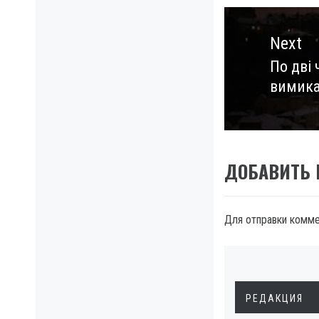
Next
По дві 
Next
вимика
post:
ДОБАВИТЬ
Для отправки комм
РЕДАКЦИЯ