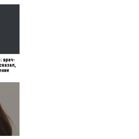
: врач-
сказал,
ение