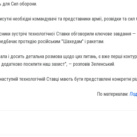
ь для Сил оборони.
исутні необхідні командувачі та представники армії, розвідки та сил 
асники зустрічі технологічної Ставки обговорили ключове завдання —
редбачає протидію російським "Шахедам" і ракетам.
ала і досить детальна розмова щодо цих питань, є вже перші контур
додатково посилити наш захист", — розповів Зеленський.
 наступній технологічній Ставці мають бути представлені конкретні рі
По материалам:
Под