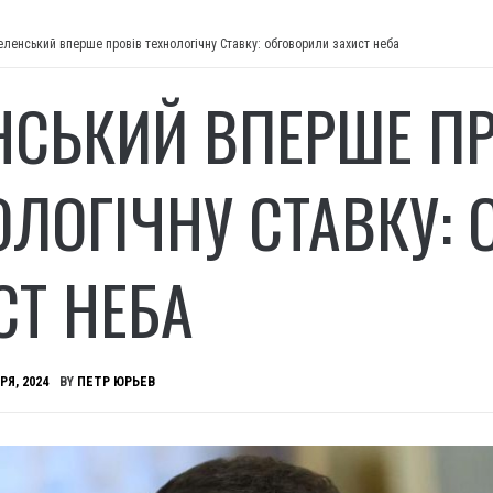
еленський вперше провів технологічну Ставку: обговорили захист неба
НСЬКИЙ ВПЕРШЕ ПР
ОЛОГІЧНУ СТАВКУ:
СТ НЕБА
РЯ, 2024
BY
ПЕТР ЮРЬЕВ