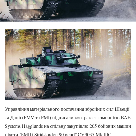
Управління матеріального постачання збройних сил Швеції
та Данії (FMV та FMI) підписали контракт з компанією BAE
Systems Hägglunds на спільну закупівлю 205 бойових машин
піхоти (БМП) Stridsfordon 90 версії CV9035 Mk IIIC.