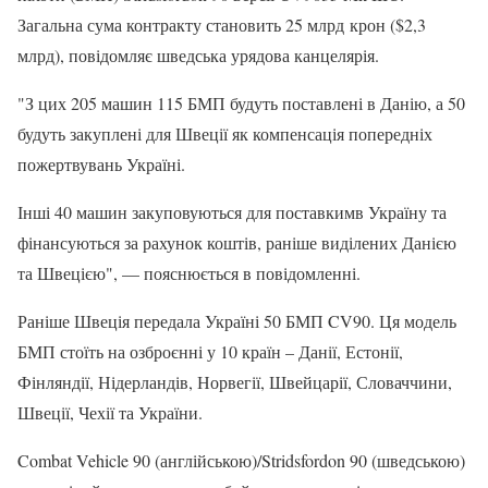
Загальна сума контракту становить 25 млрд крон ($2,3
млрд), повідомляє шведська урядова канцелярія.
"З цих 205 машин 115 БМП будуть поставлені в Данію, а 50
будуть закуплені для Швеції як компенсація попередніх
пожертвувань Україні.
Інші 40 машин закуповуються для поставкимв Україну та
фінансуються за рахунок коштів, раніше виділених Данією
та Швецією", — пояснюється в повідомленні.
Раніше Швеція передала Україні 50 БМП CV90. Ця модель
БМП стоїть на озброєнні у 10 країн – Данії, Естонії,
Фінляндії, Нідерландів, Норвегії, Швейцарії, Словаччини,
Швеції, Чехії та України.
Combat Vehicle 90 (англійською)/Stridsfordon 90 (шведською)