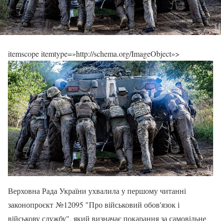
itemscope itemtype=»http://schema.org/ImageObject»>
Верховна Рада України ухвалила у першому читанні
законопроєкт №12095 "Про військовий обов'язок і
військову службу", який визначає покарання за самовільне