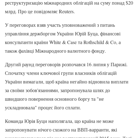
реструктуризацію міжнародних облігацій на суму понад $20
млрд. Про це повідомляє Reuters.
У переговорах взяв участь уповноважений з питань
управління держборгом України Юрій Буца, фінансові
консультанти країни White & Case та Rothschild & Co, а
також фахівці Міжнародного валютного фонду.
Другий раунд переговорів розпочався 16 липня у Парижі.
Спочатку члени ключової групи власників облігацій
України вимагали, щоб країна негайно відновила виплати
за своїми зобов'язаннями, запропонувала шлях до
швидшого повернення основного боргу та "не
ускладнювала" процес його сплати.
Команда Юрія Буци наполягала, що країна не може
запропонувати нічого схожого на ВВП-варранти, які