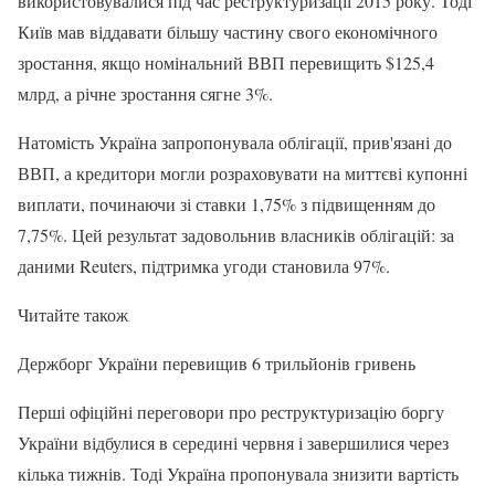
використовувалися під час реструктуризації 2015 року. Тоді
Київ мав віддавати більшу частину свого економічного
зростання, якщо номінальний ВВП перевищить $125,4
млрд, а річне зростання сягне 3%.
Натомість Україна запропонувала облігації, прив'язані до
ВВП, а кредитори могли розраховувати на миттєві купонні
виплати, починаючи зі ставки 1,75% з підвищенням до
7,75%. Цей результат задовольнив власників облігацій: за
даними Reuters, підтримка угоди становила 97%.
Читайте також
Держборг України перевищив 6 трильйонів гривень
Перші офіційні переговори про реструктуризацію боргу
України відбулися в середині червня і завершилися через
кілька тижнів. Тоді Україна пропонувала знизити вартість