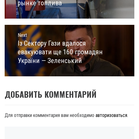
рынке топлива
Next
Із Сектору Гази вдалося
Next
post:
евакуювати ще 160 громадян
України — Зеленський
ДОБАВИТЬ КОММЕНТАРИЙ
Для отправки комментария вам необходимо
авторизоваться
.