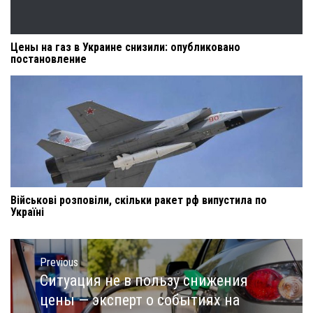
Цены на газ в Украине снизили: опубликовано
постановление
Військові розповіли, скільки ракет рф випустила по
Україні
Навигация
по
Previous
записям
Ситуация не в пользу снижения
Previous
post:
цены — эксперт о событиях на