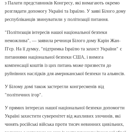
з Палати представників Конгресу, які вимагають окремо
розглядати допомогу Україні та Ізраїлю. У заяві Білого дому
республіканців звинуватили у політизації питання.
"Політизація інтересів нашої національної безпеки
неможлива", — заявила речниця Білого дому Карін Жан-
П'єр. На її думку, "підтримка Ізраїлю та захист України" є
питаннями національної безпеки США, і вимога
компенсації коштів із цих питань може призвести до
руйнівних наслідків для американської безпеки та альянсів.
У Білому домі також застерегли конгресменів від
"політичних ігор".
У прямих інтересах нашої національної безпеки допомогти
Україні захистити суверенітет від жахливих злочинів, які
чинять російські війська проти тисяч невинних цивільних,