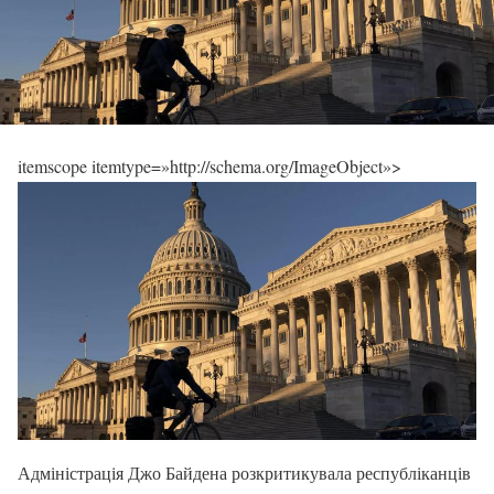
itemscope itemtype=»http://schema.org/ImageObject»>
Адміністрація Джо Байдена розкритикувала республіканців