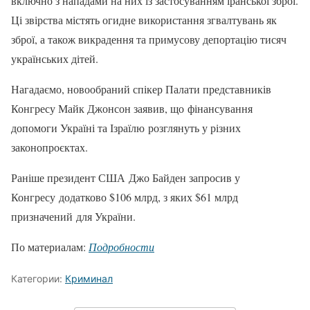
включно з нападами на них із застосуванням іранської зброї.
Ці звірства містять огидне використання згвалтувань як
зброї, а також викрадення та примусову депортацію тисяч
українських дітей.
Нагадаємо, новообраний спікер Палати представників
Конгресу Майк Джонсон заявив, що фінансування
допомоги Україні та Ізраїлю розглянуть у різних
законопроєктах.
Раніше президент США Джо Байден запросив у
Конгресу додатково $106 млрд, з яких $61 млрд
призначений для України.
По материалам:
Подробности
Категории:
Криминал