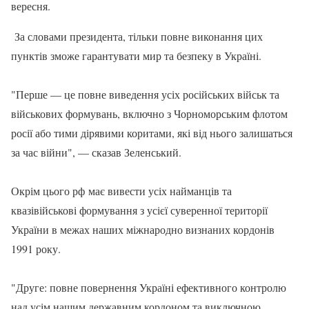
вересня.
За словами президента, тільки повне виконання цих
пунктів зможе гарантувати мир та безпеку в Україні.
"Перше — це повне виведення усіх російських військ та
військових формувань, включно з Чорноморським флотом
росії або тими дірявими коритами, які від нього залишаться
за час війни", — сказав Зеленський.
Окрім цього рф має вивести усіх найманців та
квазівійськові формування з усієї суверенної території
України в межах наших міжнародно визнаних кордонів
1991 року.
"Друге: повне повернення Україні ефективного контролю
над усім нашим державним кордоном та виключною