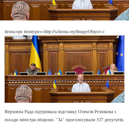
itemscope itemtype=»http://schema.org/ImageObject»>
Верховна Рада підтримала відставку Олексія Резнікова з
посади міністра оборони. "За" проголосували 327 депутатів.