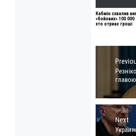
Кабмін схвалив ви
«бойових» 100 000 
хто отриає гроші
Навигация
по
Previo
записям
Резніко
Previo
главою
post:
Next
Украин
Next