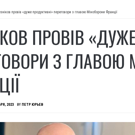
езніков провів «дуже продуктивні» переговори з главою Міноборони Франції
ІКОВ ПРОВІВ «ДУЖ
ГОВОРИ З ГЛАВОЮ 
ЦІЇ
РЯ, 2023
BY
ПЕТР ЮРЬЕВ