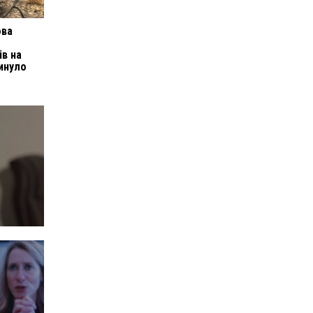
ова
ів на
гинуло