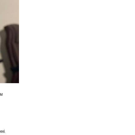
ом
ні.