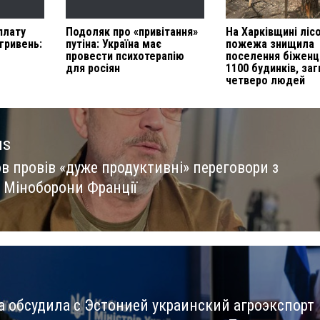
плату
Подоляк про «привітання»
На Харківщині ліс
гривень:
путіна: Україна має
пожежа знищила
провести психотерапію
поселення біженц
для росіян
1100 будинків, за
четверо людей
us
в провів «дуже продуктивні» переговори з
us
 Міноборони Франції
а обсудила с Эстонией украинский агроэкспорт