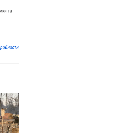
мки та
робности