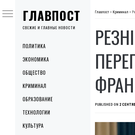
Skip
ГЛАВПОСТ
to
Главпост
>
Криминал
>
Р
content
РЕЗН
СВЕЖИЕ И ГЛАВНЫЕ НОВОСТИ
Primary
ПОЛИТИКА
Menu
ПЕРЕ
ЭКОНОМИКА
ОБЩЕСТВО
ФРАН
КРИМИНАЛ
ОБРАЗОВАНИЕ
PUBLISHED ON
2 СЕНТЯБ
ТЕХНОЛОГИИ
КУЛЬТУРА