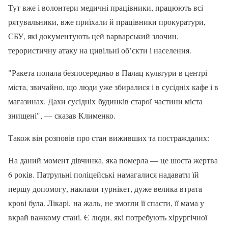
Тут вже і волонтери медичні працівники, працюють всі
рятувальники, вже приїхали й працівники прокуратури,
СБУ, які документують цей варварський злочин,
терористичну атаку на цивільні обʼєкти і населення.
"Ракета попала безпосередньо в Палац культури в центрі
міста, звичайно, що люди уже збиралися і в сусідніх кафе і в
магазинах. Дахи сусідніх будинків старої частини міста
знищені", — сказав Клименко.
Також він розповів про стан виживших та постраждалих:
На даний момент дівчинка, яка померла — це шоста жертва
6 років. Патрульні поліцейські намагалися надавати їй
першу допомогу, наклали турнікет, дуже велика втрата
крові була. Лікарі, на жаль, не змогли її спасти, її мама у
вкрай важкому стані. Є люди, які потребують хірургічної