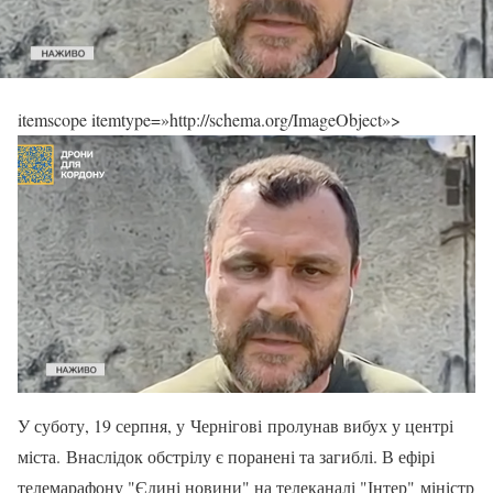
itemscope itemtype=»http://schema.org/ImageObject»>
У суботу, 19 серпня, у Чернігові пролунав вибух у центрі
міста. Внаслідок обстрілу є поранені та загиблі. В ефірі
телемарафону "Єдині новини" на телеканалі "Інтер" міністр