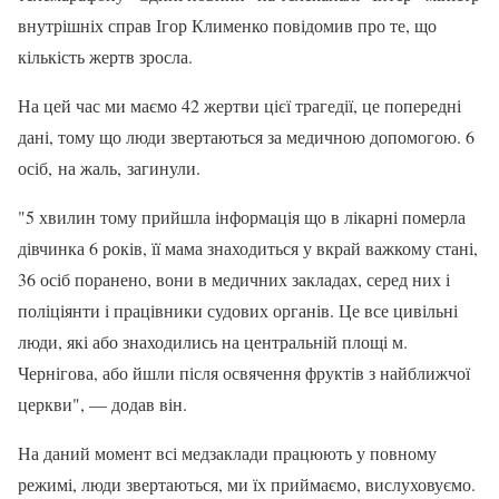
внутрішніх справ Ігор Клименко повідомив про те, що
кількість жертв зросла.
На цей час ми маємо 42 жертви цієї трагедії, це попередні
дані, тому що люди звертаються за медичною допомогою. 6
осіб, на жаль, загинули.
"5 хвилин тому прийшла інформація що в лікарні померла
дівчинка 6 років, її мама знаходиться у вкрай важкому стані,
36 осіб поранено, вони в медичних закладах, серед них і
поліціянти і працівники судових органів. Це все цивільні
люди, які або знаходились на центральній площі м.
Чернігова, або йшли після освячення фруктів з найближчої
церкви", — додав він.
На даний момент всі медзаклади працюють у повному
режимі, люди звертаються, ми їх приймаємо, вислуховуємо.