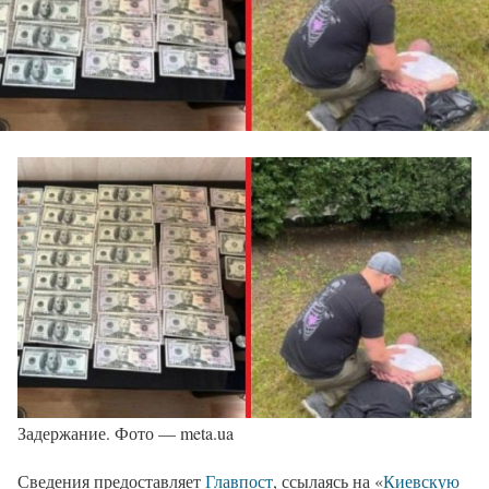
Задержание. Фото — meta.ua
Сведения предоставляет
Главпост
, ссылаясь на «
Киевскую