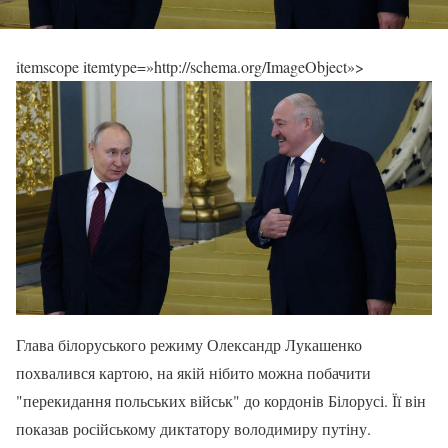
itemscope itemtype=»http://schema.org/ImageObject»>
Глава білоруського режиму Олександр Лукашенко
похвалився картою, на якій нібито можна побачити
"перекидання польських військ" до кордонів Білорусі. Її він
показав російському диктатору володимиру путіну.