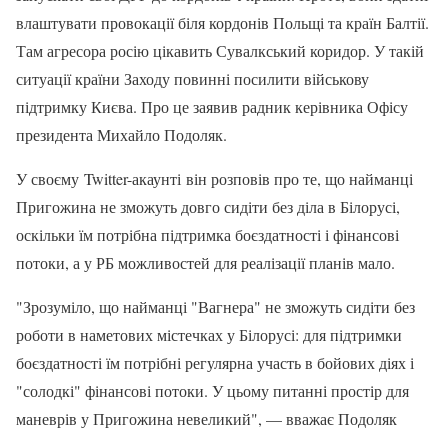
влаштувати провокації біля кордонів Польщі та країн Балтії.
Там агресора росію цікавить Сувалкський коридор. У такій
ситуації країни Заходу повинні посилити військову
підтримку Києва. Про це заявив радник керівника Офісу
президента Михайло Подоляк.
У своєму Twitter-акаунті він розповів про те, що найманці
Пригожина не зможуть довго сидіти без діла в Білорусі,
оскільки їм потрібна підтримка боєздатності і фінансові
потоки, а у РБ можливостей для реалізації планів мало.
"Зрозуміло, що найманці "Вагнера" не зможуть сидіти без
роботи в наметових містечках у Білорусі: для підтримки
боєздатності їм потрібні регулярна участь в бойових діях і
"солодкі" фінансові потоки. У цьому питанні простір для
маневрів у Пригожина невеликий", — вважає Подоляк