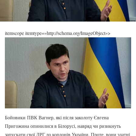
itemscope itemtype=»http://schema.org/ImageObject»>
Бойовики ПВК Вагнер, які після заколоту Євгена
Пригожина опинилися в Білорусі, навряд чи ризикнуть
запускати свої ДРГ до кордонів України. Проте, вони здатні