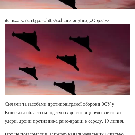
itemscope itemtype=»http://schema.org/ImageObject»>
Силами та засобами протиповітряної оборони ЗСУ у
Київській області на підступах до столиці було збито всі
ударні дрони противника рано-вранці в середу, 19 липня.
Про це повідомляє в Telegram-каналі начальник Київської