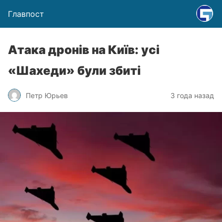
Главпост
Атака дронів на Київ: усі
«Шахеди» були збиті
Петр Юрьев
3 года назад