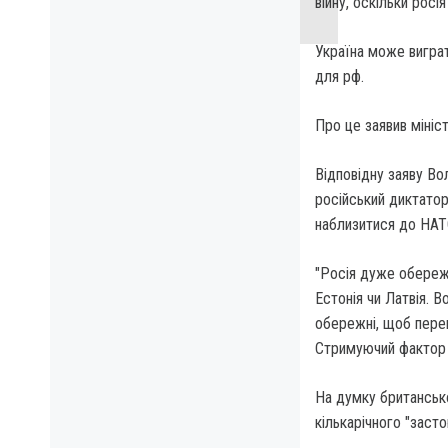
війну, оскільки рос
Україна може виграт
для рф.
Про це заявив мініс
Відповідну заяву Во
російський диктатор
наблизитися до НАТ
"Росія дуже обережн
Естонія чи Латвія. 
обережні, щоб перек
Стримуючий фактор с
На думку британсько
кількарічного "заст