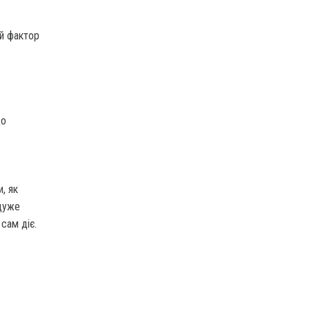
ий фактор
що
, як
 дуже
сам діє.