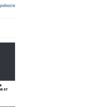
робности
я
ия от