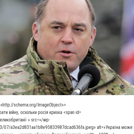
»http://schema.org/ImageObject»>
еликобританії » src=»/wp-
23/07/a3ea2d831aa1b8e95833987dcad636fa.jpeg» alt=»Україна може 