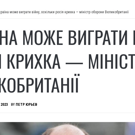
країна може виграти війну, оскільки росія крихка — міністр оборони Великобританії
ЇНА МОЖЕ ВИГРАТИ 
Я КРИХКА — МІНІС
КОБРИТАНІЇ
 2023
BY
ПЕТР ЮРЬЕВ