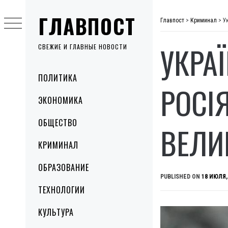
Skip
ГЛАВПОСТ
to
Главпост
>
Криминал
>
У
content
УКРА
СВЕЖИЕ И ГЛАВНЫЕ НОВОСТИ
Primary
ПОЛИТИКА
Menu
РОСІ
ЭКОНОМИКА
ОБЩЕСТВО
ВЕЛИ
КРИМИНАЛ
ОБРАЗОВАНИЕ
PUBLISHED ON
18 ИЮЛЯ,
ТЕХНОЛОГИИ
КУЛЬТУРА