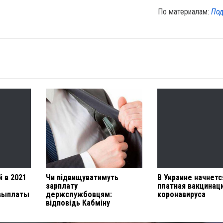
По материалам:
Под
 в 2021
Чи підвищуватимуть
В Украине начнетс
зарплату
платная вакцинац
выплаты
держслужбовцям:
коронавируса
відповідь Кабміну