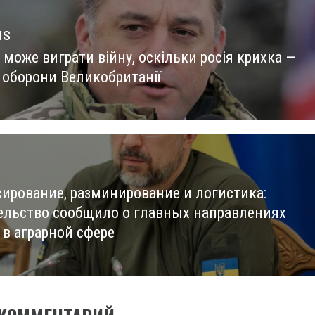
us
 може виграти війну, оскільки росія крихка —
us
р оборони Великобританії
ирование, разминирование и логистика:
ельство сообщило о главных направлениях
 в аграрной сфере