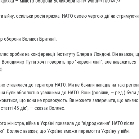
ія крихка — міністр оборони Великобританії» width=»100%» />
и війну, оскільки росія крихка. НАТО своєю чергою дії як стримуюч
тр оборони Великої Британії.
ллес зробив на конференції Інституту Блера в Лондоні. Він вважає, 
 Володимир Путін хоч і говорить про "червоні лінії", але наважиться
О.
о ставилася до території НАТО. Ми не бачили нападів на такі регіони
Вони були абсолютно уважними до НАТО. Вони (росіяни, — ред.) були
онатися, що вони не провокують. Ви можете заперечити, що альянс 
татті 45 діє", — сказав Воллес.
го міністра, війна в Україні призвела до "відродження" НАТО після
ою". Воллес вважає, що Україна зможе перемогти Україну у війні.