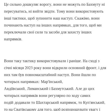
Це сильно дошкуляє ворогу, вони не можуть по Бахмуту ні
пересуватись, ні вийти звідти. Тому вони використовують
інші тактики, щоб зупинити наш наступ. Скажімо, вони
починають наступ на інших напрямках, для того, щоб ми
переключали свої сили та засоби для захисту інших
напрямків.
Вони таку тактику використовували і раніше. На сході з
січні місяця 2023 року вони відкрили основний фронт, і для
них там був повномасштабний наступ. Вони йшли по
чотирьох напрямках: Мар'їнський,
Авдіївський, Лиманський і Бахмутський. Але до цих
чотирьох напрямків вони регулярно по ходу самих
подій додавали то Шахтарський напрямок, то Куп'янський,
то на Сватівському для того, щоб розпорошувати увагу і