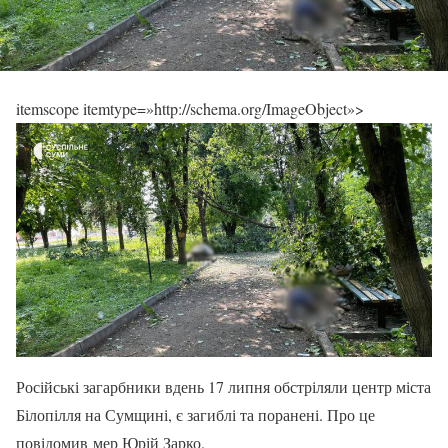
itemscope itemtype=»http://schema.org/ImageObject»>
Російські загарбники вдень 17 липня обстріляли центр міста
Білопілля на Сумщині, є загиблі та поранені. Про це
повідомив мер Юрій Зарко.