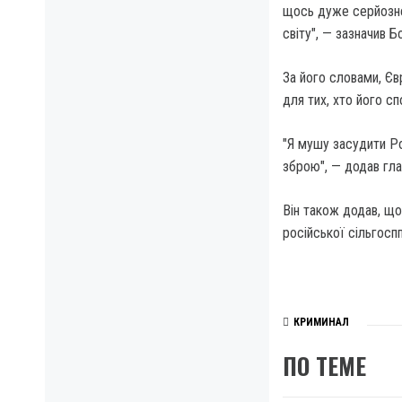
щось дуже серйозне
світу", — зазначив Б
За його словами, Є
для тих, хто його с
"Я мушу засудити Р
зброю", — додав гла
Він також додав, що
російської сільгосп
КРИМИНАЛ
ПО ТЕМЕ