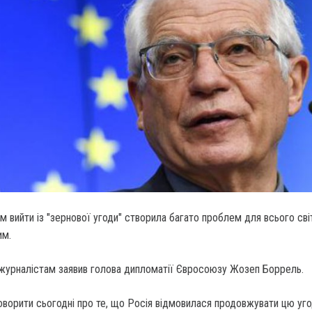
м вийти із "зернової угоди" створила багато проблем для всього сві
им.
 журналістам заявив голова дипломатії Євросоюзу Жозеп Боррель.
ворити сьогодні про те, що Росія відмовилася продовжувати цю уго