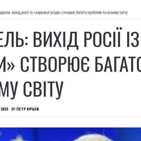
оррель: вихід росії із «зернової угоди» створює багато проблем по всьому світу
ЛЬ: ВИХІД РОСІЇ І
И» СТВОРЮЄ БАГАТ
МУ СВІТУ
 2023
BY
ПЕТР ЮРЬЕВ