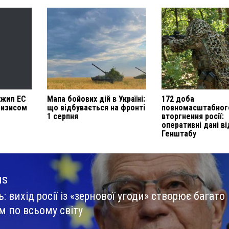
ожил ЕС
Мапа бойових дій в Україні:
172 доба
ризисом
що відбувається на фронті
повномасштабног
1 серпня
вторгнення росії:
оперативні дані ві
Генштабу
us
: вихід росії із «зернової угоди» створює багато
us
м по всьому світу