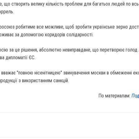
, що створить велику кількість проблем для багатьох людей по вс
оррель.
вросоюз робитиме все можливе, щоб зробити українське зерно дос
поживає за допомогою коридорів солідарності.
осію за це рішення, абсолютно невиправдане, що перетворює голод
ва дипломатії ЄС.
 вважає "повною нісенітницею" звинувачення москви в обмеженні ек
продукції з використанням санкцій.
По материалам:
Под