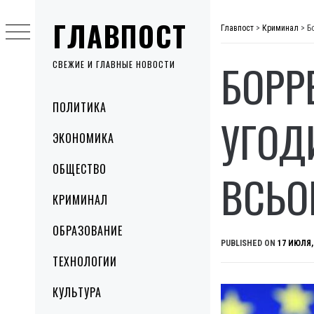
Skip
ГЛАВПОСТ
to
Главпост
>
Криминал
>
Б
content
БОРРЕ
СВЕЖИЕ И ГЛАВНЫЕ НОВОСТИ
Primary
ПОЛИТИКА
Menu
УГОД
ЭКОНОМИКА
ОБЩЕСТВО
ВСЬО
КРИМИНАЛ
ОБРАЗОВАНИЕ
PUBLISHED ON
17 ИЮЛЯ,
ТЕХНОЛОГИИ
КУЛЬТУРА