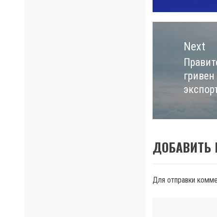
Next
Правит
Next
гривен
post:
экспор
ДОБАВИТЬ
Для отправки комм