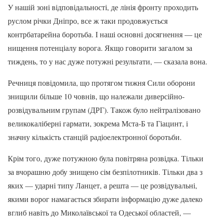
У нашій зоні відповідальності, де лінія фронту проходить
руслом річки Дніпро, все ж таки продовжується
контрбатарейна боротьба. І наші основні досягнення — це
нищення потенціалу ворога. Якщо говорити загалом за
тиждень, то у нас дуже потужні результати, — сказала вона.
Речниця повідомила, що протягом тижня Сили оборони
знищили більше 10 човнів, що належали диверсійно-
розвідувальним групам (ДРГ). Також було нейтралізовано
великокаліберні гармати, зокрема Мста-Б та Гіацинт, і
значну кількість станцій радіоелектронної боротьби.
Крім того, дуже потужною була повітряна розвідка. Тільки
за вчорашню добу знищено сім безпілотників. Тільки два з
яких — ударні типу Ланцет, а решта — це розвідувальні,
якими ворог намагається збирати інформацію дуже далеко
вглиб навіть до Миколаївської та Одеської областей, —