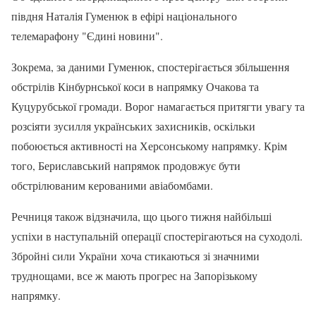
півдня Наталія Гуменюк в ефірі національного
телемарафону "Єдині новини".
Зокрема, за даними Гуменюк, спостерігається збільшення
обстрілів Кінбурнської коси в напрямку Очакова та
Куцурубської громади. Ворог намагається притягти увагу та
розсіяти зусилля українських захисників, оскільки
побоюється активності на Херсонському напрямку. Крім
того, Бериславський напрямок продовжує бути
обстрілюваним керованими авіабомбами.
Речниця також відзначила, що цього тижня найбільші
успіхи в наступальній операції спостерігаються на суходолі.
Збройні сили України хоча стикаються зі значними
труднощами, все ж мають прогрес на Запорізькому
напрямку.