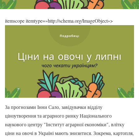
itemscope itemtype=»http://schema.org/ImageObject»>
За прогнозами Інни Сало, завідувачки відділу
ціноутворення та аграрного ринку Національного
наукового центру "Інститут аграрної економіки", влітку
ціни на овочі в Україні мають знизитися. Зокрема, картопля,