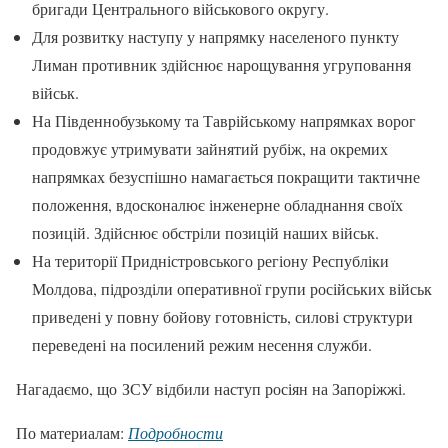
бригади Центрального військового округу.
Для розвитку наступу у напрямку населеного пункту
Лиман противник здійснює нарощування угруповання
військ.
На Південнобузькому та Таврійському напрямках ворог
продовжує утримувати зайнятий рубіж, на окремих
напрямках безуспішно намагається покращити тактичне
положення, вдосконалює інженерне обладнання своїх
позицій. Здійснює обстріли позицій наших військ.
На території Придністровського регіону Республіки
Молдова, підрозділи оперативної групи російських військ
приведені у повну бойову готовність, силові структури
переведені на посилений режим несення служби.
Нагадаємо, що ЗСУ відбили наступ росіян на Запоріжжі.
По материалам:
Подробности