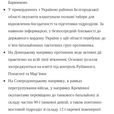
Барвінкове.
У прикордонних з Україною районах Бєлгородської
області окупанти влаштували польові табори для
відновлення боєздатності та підготовки підрозділів. За
наявною інформацією, у безпосередній близькості до
державного кордону України у цій області перебуває до
п’яти батальйонних тактичних груп противника.
На Донецькому напрямку противник веде активні дії
практично на всій лінії зіткнення. Основні зусилля
зосереджуються на взятті під контроль Рубіжного,
Попасної та Мар’їнки.
На Сєверодонецькому напрямку, в рамках
перегрупування військ, у напрямку Кремінної
окупантами переміщено до танкового батальйону зі
складу частин 90-ї танкової дивізії, а також понтонно-
мостовий підрозділ зі складу 12-ї окремої інженерної