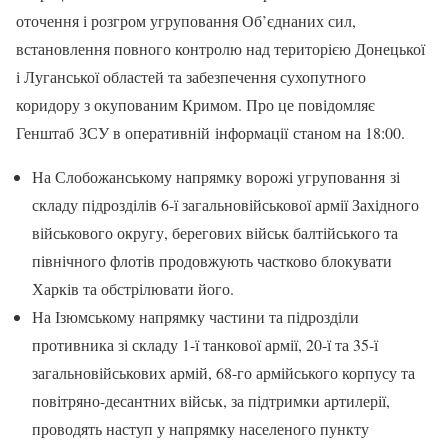
оточення і розгром угруповання Об’єднаних сил,
встановлення повного контролю над територією Донецької
і Луганської областей та забезпечення сухопутного
коридору з окупованим Кримом. Про це повідомляє
Генштаб ЗСУ в оперативній інформації станом на 18:00.
На Слобожанському напрямку ворожі угруповання зі
складу підрозділів 6-ї загальновійськової армії Західного
військового округу, берегових військ балтійського та
північного флотів продовжують частково блокувати
Харків та обстрілювати його.
На Ізюмському напрямку частини та підрозділи
противника зі складу 1-ї танкової армії, 20-ї та 35-ї
загальновійськових армій, 68-го армійського корпусу та
повітряно-десантних військ, за підтримки артилерії,
проводять наступ у напрямку населеного пункту