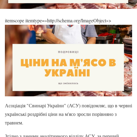
itemscope itemtype=»http://schema.org/ImageObject»>
Асоціація "Свинарі України" (АСУ) повідомляє, що в червні
українські роздрібні ціни на м'ясо зросли порівняно з
травнем.
Згідно з даними аналітичного відділу АСУ, за перший