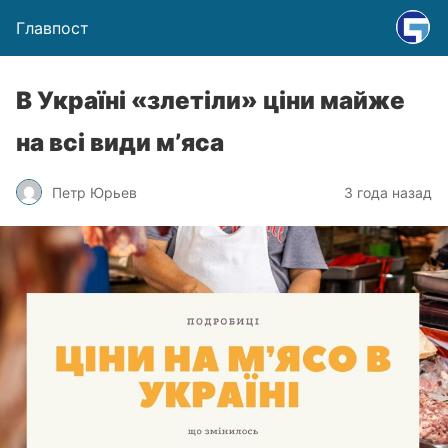
Главпост
В Україні «злетіли» ціни майже
на всі види мʼяса
Петр Юрьев
3 года назад