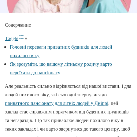
Содержание
Toggle
Головні переваги приватних будинків для людей
похилого віку
Як зрозуміти, що вашому літньому родичу варто
переїхати до пансіонату
Але реальність сильно відрізняється від нашої вистави, і для
людей похилого віку, які сьогодні звернулися до
приватного пансіонату для літніх людей у Дніпрі
, цей
заклад стає справжнім порятунком від буденних труднощів
та негараздів. Що так приваблює людей похилого віку в
таких закладах і чи варто звернутися до такого центру, щоб