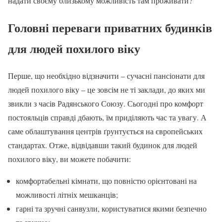
надати своєму близькому можливість там проживати?
Головні переваги приватних будинків
для людей похилого віку
Перше, що необхідно відзначити – сучасні пансіонати для
людей похилого віку – це зовсім не ті заклади, до яких ми
звикли з часів Радянського Союзу. Сьогодні про комфорт
постояльців справді дбають, їм приділяють час та увагу. А
саме облаштування центрів ґрунтується на європейських
стандартах. Отже, відвідавши такий будинок для людей
похилого віку, ви можете побачити:
комфортабельні кімнати, що повністю орієнтовані на
можливості літніх мешканців;
гарні та зручні санвузли, користуватися якими безпечно