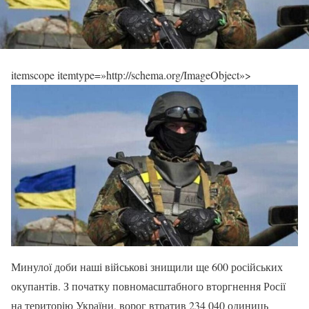
itemscope itemtype=»http://schema.org/ImageObject»>
Минулої доби наші військові знищили ще 600 російських
окупантів. З початку повномасштабного вторгнення Росії
на територію України, ворог втратив 234 040 одиниць