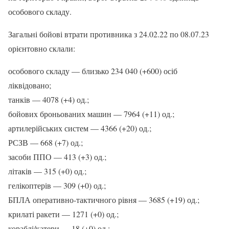
особового складу.
Загальні бойові втрати противника з 24.02.22 по 08.07.23
орієнтовно склали:
особового складу — близько 234 040 (+600) осіб
ліквідовано;
танків — 4078 (+4) од.;
бойових броньованих машин — 7964 (+11) од.;
артилерійських систем — 4366 (+20) од.;
РСЗВ — 668 (+7) од.;
засоби ППО — 413 (+3) од.;
літаків — 315 (+0) од.;
гелікоптерів — 309 (+0) од.;
БПЛА оперативно-тактичного рівня — 3685 (+19) од.;
крилаті ракети — 1271 (+0) од.;
кораблі/катери — 18 (+0) од.;