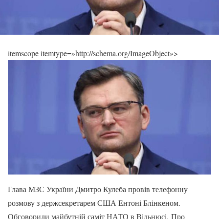
itemscope itemtype=»http://schema.org/ImageObject»>
Глава МЗС України Дмитро Кулеба провів телефонну
розмову з держсекретарем США Ентоні Блінкеном.
Обговорили майбутній саміт НАТО в Вільнюсі. Про