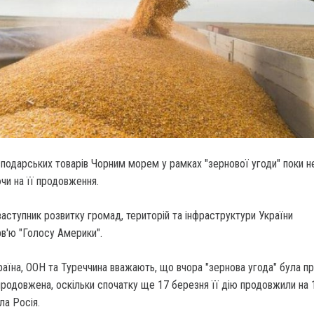
подарських товарів Чорним морем у рамках "зернової угоди" поки н
чи на її продовження.
аступник розвитку громад, територій та інфраструктури України
рв'ю "Голосу Америки".
раїна, ООН та Туреччина вважають, що вчора "зернова угода" була п
продовжена, оскільки спочатку ще 17 березня її дію продовжили на 1
ла Росія.