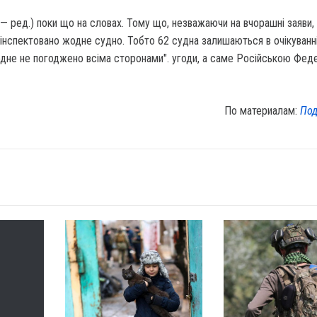
— ред.) поки що на словах. Тому що, незважаючи на вчорашні заяви, і
оінспектовано жодне судно. Тобто 62 судна залишаються в очікуванн
Жодне не погоджено всіма сторонами". угоди, а саме Російською Фед
По материалам:
Под