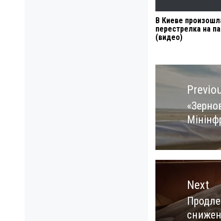
В Киеве произошл
перестрелка на п
(видео)
Навигация
по
Previo
записям
«Зерно
Previo
Мінінф
post:
Next
Продле
Next
снижен