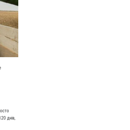
е
росто
20 днів,