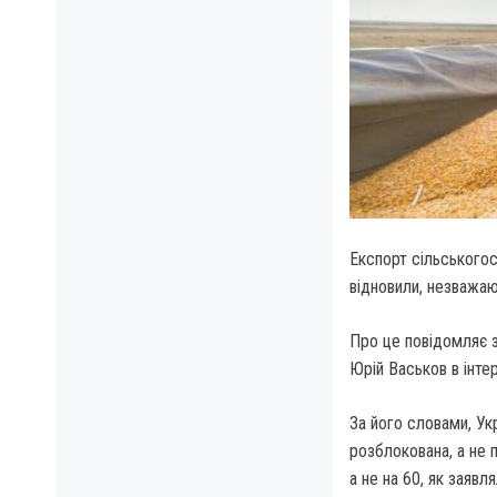
Експорт сільськогос
відновили, незважаю
Про це повідомляє з
Юрій Васьков в інте
За його словами, Ук
розблокована, а не 
а не на 60, як заявля