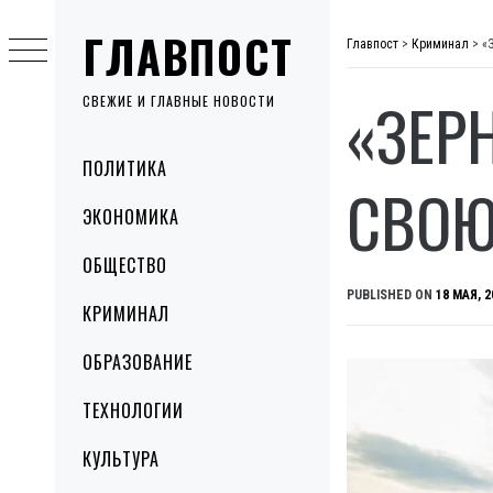
Skip
ГЛАВПОСТ
to
Главпост
>
Криминал
>
«
content
«ЗЕР
СВЕЖИЕ И ГЛАВНЫЕ НОВОСТИ
Primary
ПОЛИТИКА
Menu
СВОЮ
ЭКОНОМИКА
ОБЩЕСТВО
PUBLISHED ON
18 МАЯ, 2
КРИМИНАЛ
ОБРАЗОВАНИЕ
ТЕХНОЛОГИИ
КУЛЬТУРА