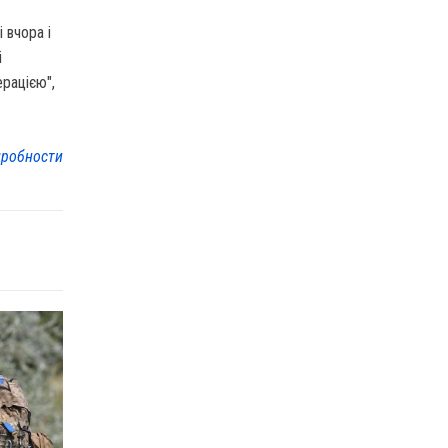
 вчора і
і
ерацією",
робности