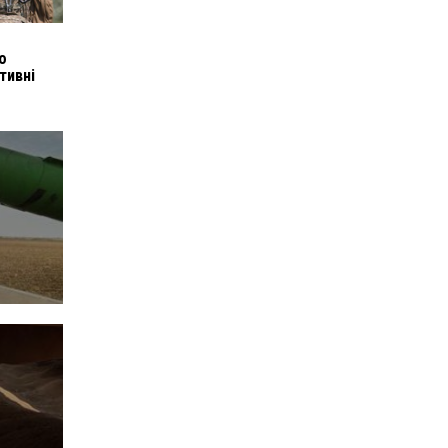
о
тивні