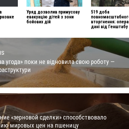
а
Уряд дозволив примусову
519 доба
арковке
евакуацію дітей з зони
повномасштабног
бойових дій
вторгнення: опера
дані від Генштабу
us
ва угода» поки не відновила свою роботу —
us
раструктури
ние «зерновой сделки» способствовало
ию мировых цен на пшеницу