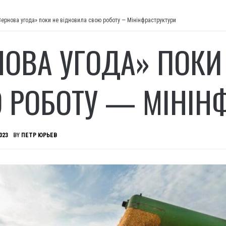
Зернова угода» поки не відновила свою роботу — Мінінфраструктури
НОВА УГОДА» ПОКИ
 РОБОТУ — МІНІН
023
BY
ПЕТР ЮРЬЕВ