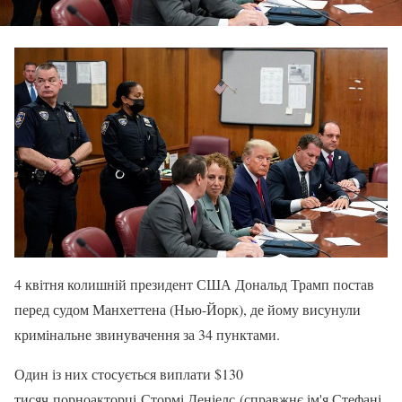
4 квітня колишній президент США Дональд Трамп постав
перед судом Манхеттена (Нью-Йорк), де йому висунули
кримінальне звинувачення за 34 пунктами.
Один із них стосується виплати $130
тисяч порноакторці Стормі Деніелс (справжнє ім'я Стефані