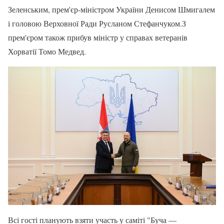
Зеленським, прем'єр-міністром України Денисом Шмигалем
і головою Верховної Ради Русланом Стефанчуком.З
прем'єром також прибув міністр у справах ветеранів
Хорватії Томо Медвед.
Всі гості планують взяти участь у саміті "Буча —