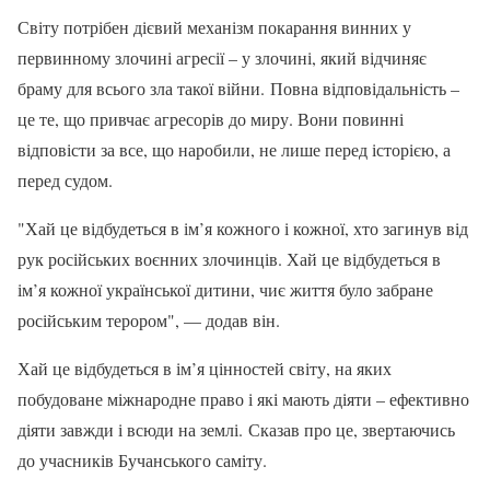
Світу потрібен дієвий механізм покарання винних у
первинному злочині агресії – у злочині, який відчиняє
браму для всього зла такої війни. Повна відповідальність –
це те, що привчає агресорів до миру. Вони повинні
відповісти за все, що наробили, не лише перед історією, а
перед судом.
"Хай це відбудеться в ім’я кожного і кожної, хто загинув від
рук російських воєнних злочинців. Хай це відбудеться в
ім’я кожної української дитини, чиє життя було забране
російським терором", — додав він.
Хай це відбудеться в ім’я цінностей світу, на яких
побудоване міжнародне право і які мають діяти – ефективно
діяти завжди і всюди на землі. Сказав про це, звертаючись
до учасників Бучанського саміту.