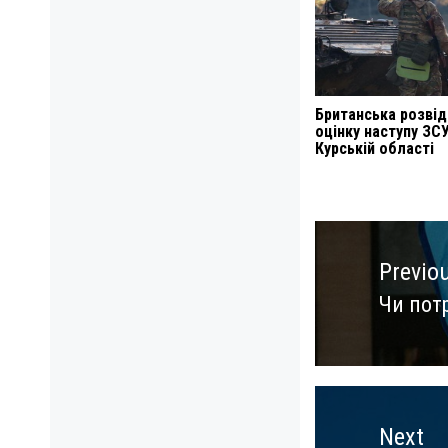
Британська розвід
оцінку наступу ЗСУ
Курській області
Навигация
по
Previo
записям
Чи пот
Previo
post:
Next