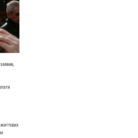
заявив,
плати
 життєвих
ні