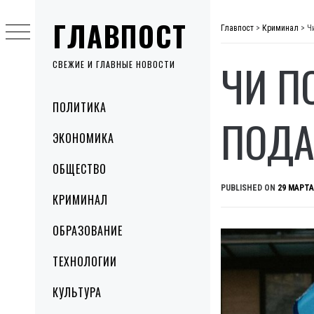
Skip
ГЛАВПОСТ
to
Главпост
>
Криминал
>
Ч
content
ЧИ П
СВЕЖИЕ И ГЛАВНЫЕ НОВОСТИ
Primary
ПОЛИТИКА
Menu
ПОДА
ЭКОНОМИКА
ОБЩЕСТВО
PUBLISHED ON
29 МАРТА
КРИМИНАЛ
ОБРАЗОВАНИЕ
ТЕХНОЛОГИИ
КУЛЬТУРА