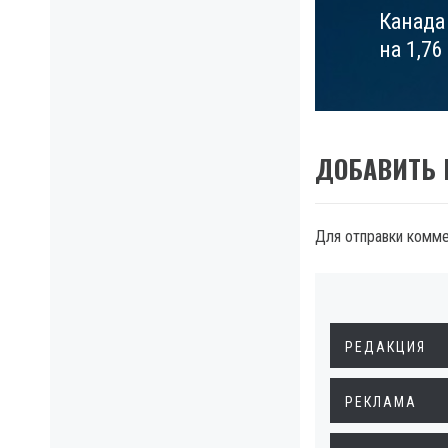
Канада
Next
на 1,7
post:
ДОБАВИТЬ
Для отправки комм
РЕДАКЦИЯ
РЕКЛАМА