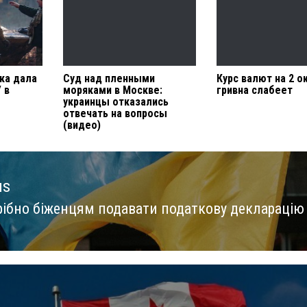
ка дала
Суд над пленными
Курс валют на 2 о
 в
моряками в Москве:
гривна слабеет
украинцы отказались
отвечать на вопросы
(видео)
us
рібно біженцям подавати податкову декларацію
us