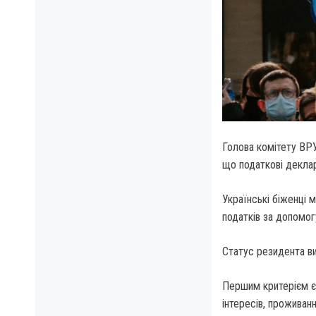
Голова комітету ВРУ
що податкові деклар
Українські біженці 
податків за допомог
Статус резидента ви
Першим критерієм є 
інтересів, проживан