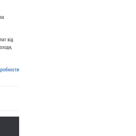
за
лат від
оходи,
робности