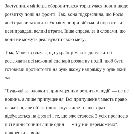
Заступниця міністра оборони також торкнулася новин щодо
розвитку події на фронті. Так, вона підкреслила, що Росія
досі прагне захопити Україну попри військові поразки та
невиправдані великі втрати. Інша справа, за її словами, що
вони не можуть реалізувати свою мету.
Тож, Маляр зазначає, що українці мають допускати і
розглядати всі можливі сценарії розвитку подій, щоб бути
готовими протистояти на будь-якому напрямку у будь-який
час.
"Будь-які заголовки з припущенням розвитку подій — це не
новина, а лише припущення. Всі припущення мають право
на життя, але об’єктивно існує лише те, що зараз
відбувається на фронті і те, що вже сталось. З усіх прогнозів
цієї війни точний лише один — ми у ній переможемо", —
підкреслила вона.