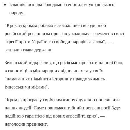
Ісландія визнала Голодомор геноцидом українського
народу.
"Крок за кроком робимо все можливе і всюди, щоб
російський реваншизм програв у кожному з елементів своєї
агресії проти України та свободи народів загалом", —
зазначив глава держави.
Зеленський підкреслив, що росія має програти на полі бою,
в економіці, в міжнародних відносинах та у своїх
"намаганнях підмінити історичну правду якимись
імперськими міфами".
"Кремль програє у своїх намаганнях духовно поневолити
наших людей. Саме повномасштабний програш росії буде
надійною гарантією від нових агресій та криз", —
наголосив президент.