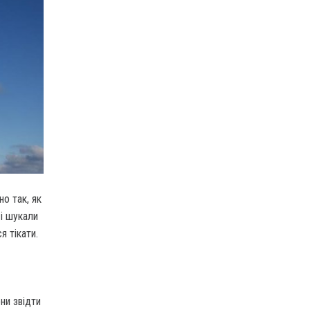
о так, як
 і шукали
 тікати.
ни звідти