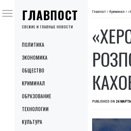
Skip
ГЛАВПОСТ
to
Главпост
>
Криминал
>
«
content
«ХЕР
СВЕЖИЕ И ГЛАВНЫЕ НОВОСТИ
Primary
ПОЛИТИКА
Menu
РОЗП
ЭКОНОМИКА
ОБЩЕСТВО
КАХО
КРИМИНАЛ
ОБРАЗОВАНИЕ
PUBLISHED ON
24 МАРТА
ТЕХНОЛОГИИ
КУЛЬТУРА