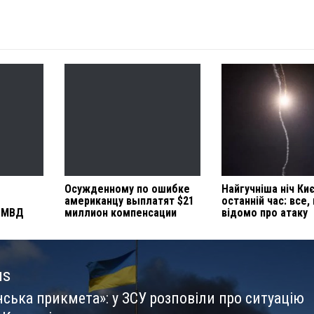
Осужденному по ошибке
Найгучніша ніч Ки
американцу выплатят $21
останній час: все,
ы МВД
миллион компенсации
відомо про атаку
us
нська прикмета»: у ЗСУ розповіли про ситуацію
us