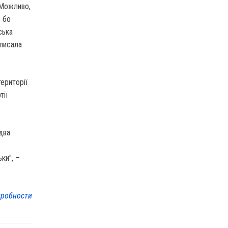
 Можливо,
, бо
ська
описала
території
тії
два
ки", –
робности