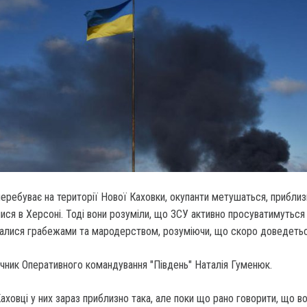
еребуває на території Нової Каховки, окупанти метушаться, приблизн
ися в Херсоні. Тоді вони розуміли, що ЗСУ активно просуватимуться
малися грабежами та мародерством, розуміючи, що скоро доведеться
ечник Оперативного командування "Південь" Наталія Гуменюк.
Каховці у них зараз приблизно така, але поки що рано говорити, що во