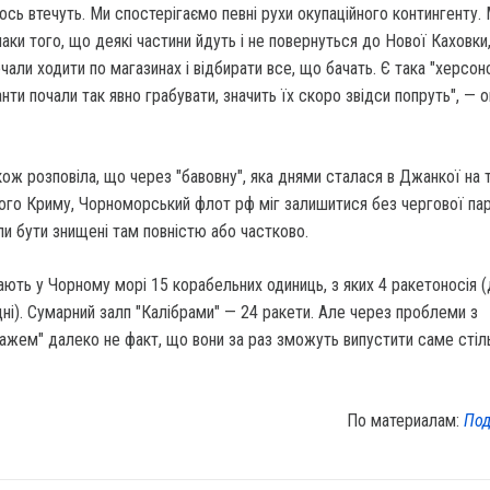
ось втечуть. Ми спостерігаємо певні рухи окупаційного контингенту.
наки того, що деякі частини йдуть і не повернуться до Нової Каховки
чали ходити по магазинах і відбирати все, що бачать. Є така "херсон
нти почали так явно грабувати, значить їх скоро звідси попруть", — 
ож розповіла, що через "бавовну", яка днями сталася в Джанкої на 
ого Криму, Чорноморський флот рф міг залишитися без чергової пар
гли бути знищені там повністю або частково.
ають у Чорному морі 15 корабельних одиниць, з яких 4 ракетоносія (
одні). Сумарний залп "Калібрами" — 24 ракети. Але через проблеми з
жем" далеко не факт, що вони за раз зможуть випустити саме стіль
По материалам:
Под