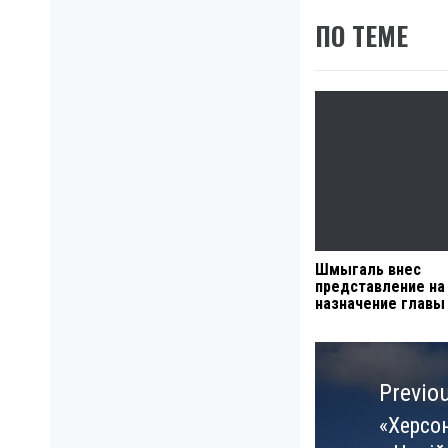
ПО ТЕМЕ
Шмыгаль внес
представление на
назначение глав
Навигация
по
Previo
записям
«Херсо
Previo