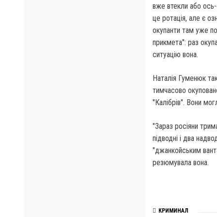
вже втекли або ось-
це ротація, але є оз
окупанти там уже по
прикмета": раз окупа
ситуацію вона.
Наталія Гуменюк так
тимчасово окупован
"Калібрів". Вони мо
"Зараз росіяни трим
підводні і два надв
"джанкойським ванта
резюмувала вона.
КРИМИНАЛ