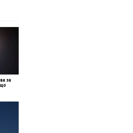
єва за
 що